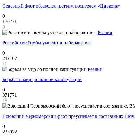
Северный флот обзавелся третьим носителем «Циркона»
0
170771
8
Реалии
Российские бомбы умнеют и набирают вес
0
232167
11
Реалии
Борьба за мир до полной капитуляции
0
371771
18
Воюющий Черноморский флот преуспевает в состязаниях ВМФ
0
223972