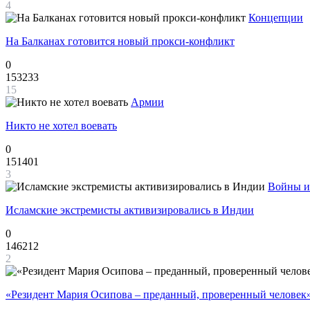
4
Концепции
На Балканах готовится новый прокси-конфликт
0
153233
15
Армии
Никто не хотел воевать
0
151401
3
Войны и
Исламские экстремисты активизировались в Индии
0
146212
2
«Резидент Мария Осипова – преданный, проверенный человек