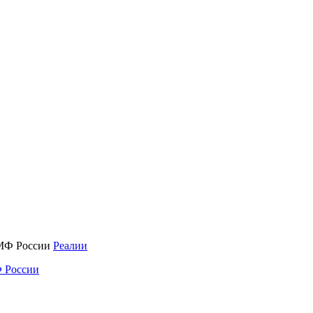
Реалии
 России