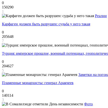
0
150290
1
Реалии
Карфаген должен быть разрушен: судьба у него такая
0
205648
7
Турция: имперское прошлое, военный потенциал, геополитиче
0
204627
5
Заметки на погон
Пламенные монархисты: генерал Аракчеев
0
140114
3
Фото