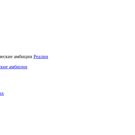
Реалии
ские амбиции
ах