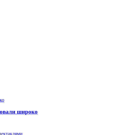
дновали широко
пектаклями