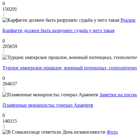
0
150291
1
Реалии
Карфаген должен быть разрушен: судьба у него такая
0
205659
7
Турция: имперское прошлое, военный потенциал, геополитиче
0
204637
5
Заметки на погон
Пламенные монархисты: генерал Аракчеев
0
140115
3
Фото