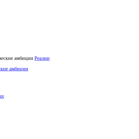
Реалии
ские амбиции
ах