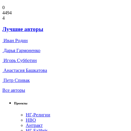
0
4494
4
Лучшие авторы
Иван Родин
Дарья Гармоненко
Игорь Субботин
Анастасия Башкатова
Петр Спивак
Все авторы
Проекты
НГ-Религии
НВО
Антракт
НГ-Exlibris