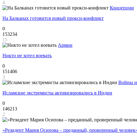
4
Концепции
На Балканах готовится новый прокси-конфликт
0
153234
15
Армии
Никто не хотел воевать
0
151406
3
Войны и
Исламские экстремисты активизировались в Индии
0
146213
2
«Резидент Мария Осипова – преданный, проверенный человек