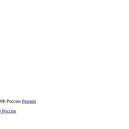
Реалии
 России