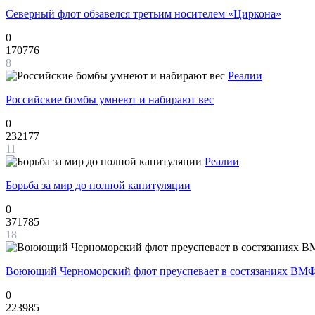
Северный флот обзавелся третьим носителем «Циркона»
0
170776
8
Реалии
Российские бомбы умнеют и набирают вес
0
232177
11
Реалии
Борьба за мир до полной капитуляции
0
371785
18
Воюющий Черноморский флот преуспевает в состязаниях ВМФ
0
223985