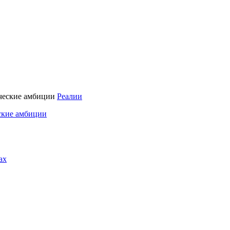
Реалии
ские амбиции
ах