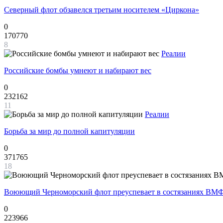
Северный флот обзавелся третьим носителем «Циркона»
0
170770
8
Реалии
Российские бомбы умнеют и набирают вес
0
232162
11
Реалии
Борьба за мир до полной капитуляции
0
371765
18
Воюющий Черноморский флот преуспевает в состязаниях ВМФ
0
223966