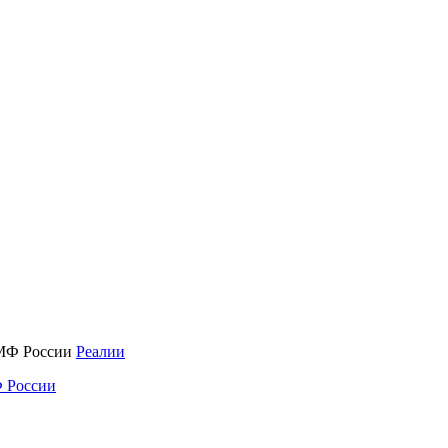
Реалии
 России