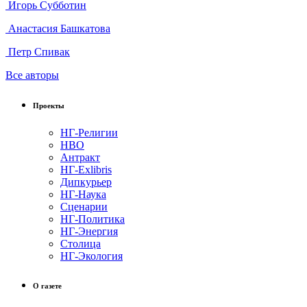
Игорь Субботин
Анастасия Башкатова
Петр Спивак
Все авторы
Проекты
НГ-Религии
НВО
Антракт
НГ-Exlibris
Дипкурьер
НГ-Наука
Сценарии
НГ-Политика
НГ-Энергия
Столица
НГ-Экология
О газете