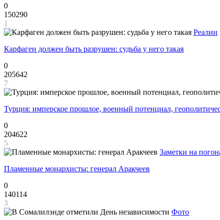
0
150290
1
Реалии
Карфаген должен быть разрушен: судьба у него такая
0
205642
7
Турция: имперское прошлое, военный потенциал, геополитиче
0
204622
5
Заметки на погон
Пламенные монархисты: генерал Аракчеев
0
140114
3
Фото