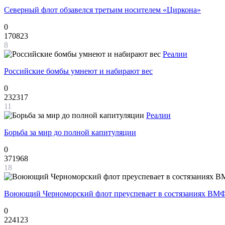
Северный флот обзавелся третьим носителем «Циркона»
0
170823
8
Реалии
Российские бомбы умнеют и набирают вес
0
232317
11
Реалии
Борьба за мир до полной капитуляции
0
371968
18
Воюющий Черноморский флот преуспевает в состязаниях ВМФ
0
224123