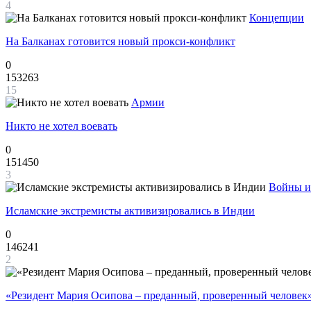
4
Концепции
На Балканах готовится новый прокси-конфликт
0
153263
15
Армии
Никто не хотел воевать
0
151450
3
Войны и
Исламские экстремисты активизировались в Индии
0
146241
2
«Резидент Мария Осипова – преданный, проверенный человек