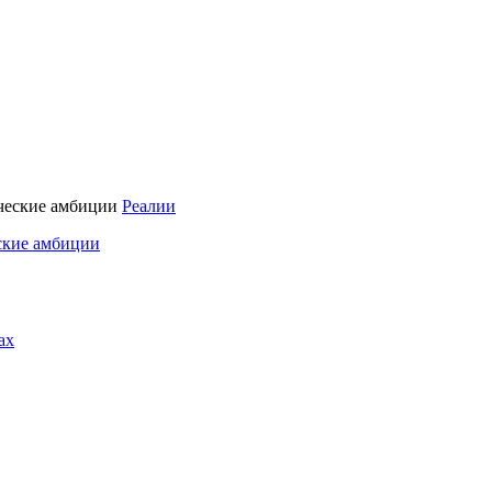
Реалии
ские амбиции
ах