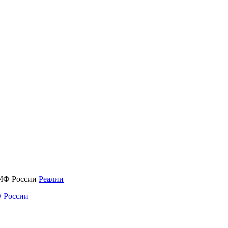
Реалии
 России