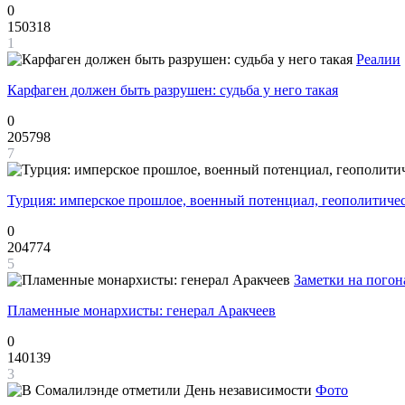
0
150318
1
Реалии
Карфаген должен быть разрушен: судьба у него такая
0
205798
7
Турция: имперское прошлое, военный потенциал, геополитиче
0
204774
5
Заметки на погон
Пламенные монархисты: генерал Аракчеев
0
140139
3
Фото