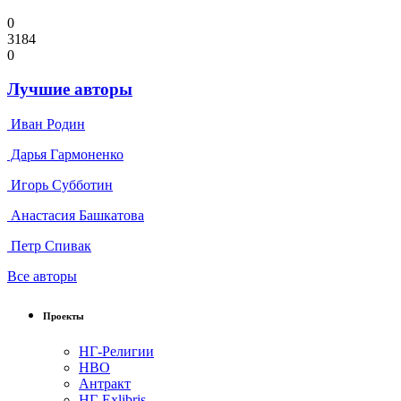
0
3184
0
Лучшие авторы
Иван Родин
Дарья Гармоненко
Игорь Субботин
Анастасия Башкатова
Петр Спивак
Все авторы
Проекты
НГ-Религии
НВО
Антракт
НГ-Exlibris