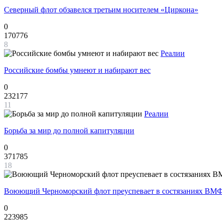
Северный флот обзавелся третьим носителем «Циркона»
0
170776
8
Реалии
Российские бомбы умнеют и набирают вес
0
232177
11
Реалии
Борьба за мир до полной капитуляции
0
371785
18
Воюющий Черноморский флот преуспевает в состязаниях ВМФ
0
223985