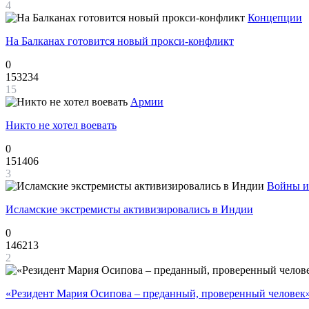
4
Концепции
На Балканах готовится новый прокси-конфликт
0
153234
15
Армии
Никто не хотел воевать
0
151406
3
Войны и
Исламские экстремисты активизировались в Индии
0
146213
2
«Резидент Мария Осипова – преданный, проверенный человек