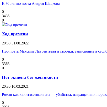
К 70-летию поэта Андрея Шацкова
0
3435
0
Ход времени
20:30
31.08.2022
Про поэта Максима Лаврентьева и строчки, записанные в стол
0
3363
0
Нет экшена без жестокости
20:30
10.03.2021
Роман как квинтэссенция зла — убийства, извращения и порок
0
3031