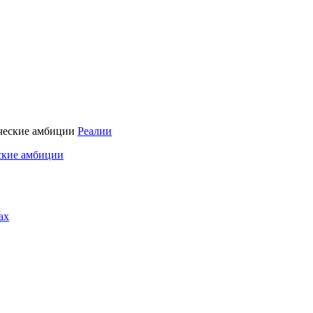
Реалии
ские амбиции
ах