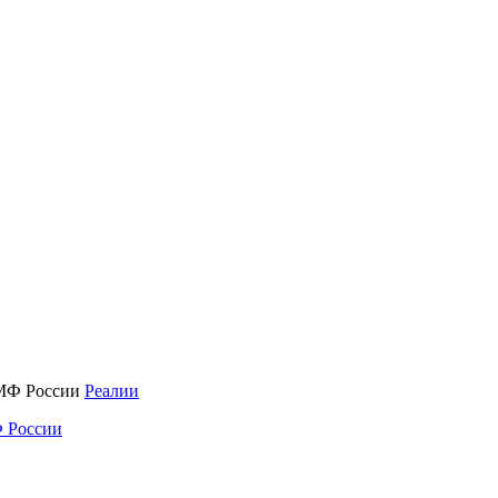
Реалии
 России