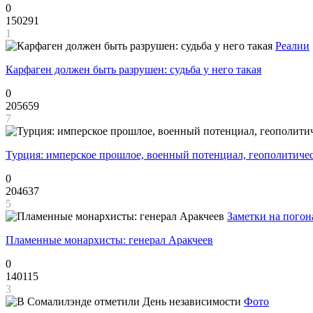
0
150291
1
Реалии
Карфаген должен быть разрушен: судьба у него такая
0
205659
7
Турция: имперское прошлое, военный потенциал, геополитиче
0
204637
5
Заметки на погон
Пламенные монархисты: генерал Аракчеев
0
140115
3
Фото