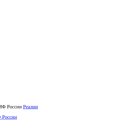
Реалии
 России