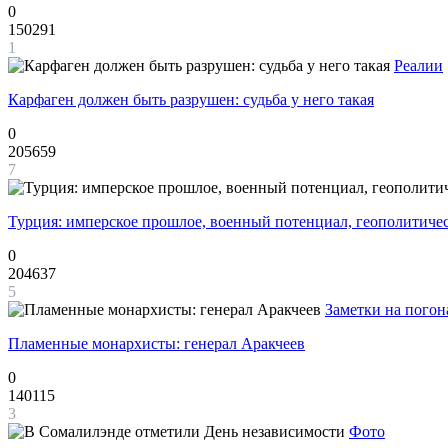
0
150291
1
Реалии
Карфаген должен быть разрушен: судьба у него такая
0
205659
7
Турция: имперское прошлое, военный потенциал, геополитиче
0
204637
5
Заметки на погон
Пламенные монархисты: генерал Аракчеев
0
140115
3
Фото