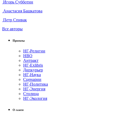
Игорь Субботин
Анастасия Башкатова
Петр Спивак
Все авторы
Проекты
НГ-Религии
НВО
Антракт
НГ-Exlibris
Дипкурьер
НГ-Наука
Сценарии
НГ-Политика
НГ-Энергия
Столица
НГ-Экология
О газете