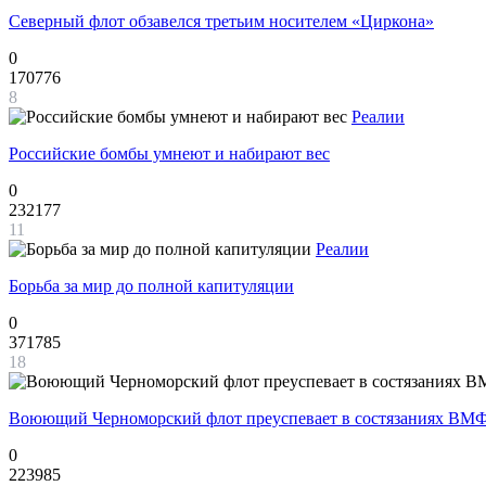
Северный флот обзавелся третьим носителем «Циркона»
0
170776
8
Реалии
Российские бомбы умнеют и набирают вес
0
232177
11
Реалии
Борьба за мир до полной капитуляции
0
371785
18
Воюющий Черноморский флот преуспевает в состязаниях ВМФ
0
223985