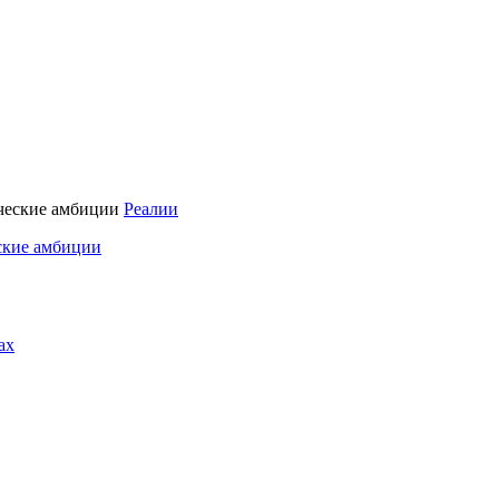
Реалии
ские амбиции
ах