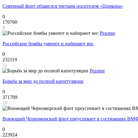
Северный флот обзавелся третьим носителем «Циркона»
0
170760
8
Реалии
Российские бомбы умнеют и набирают вес
0
232119
11
Реалии
Борьба за мир до полной капитуляции
0
371709
18
Воюющий Черноморский флот преуспевает в состязаниях ВМФ
0
223924