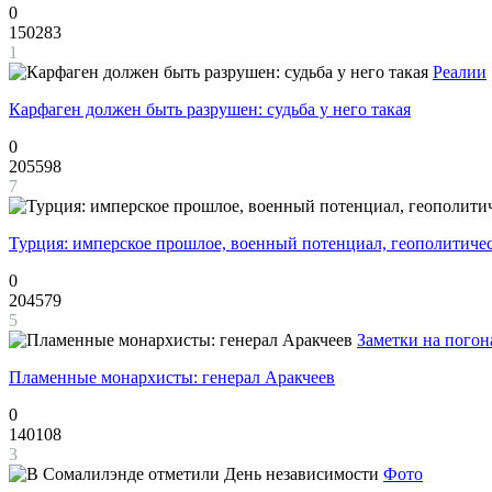
0
150283
1
Реалии
Карфаген должен быть разрушен: судьба у него такая
0
205598
7
Турция: имперское прошлое, военный потенциал, геополитиче
0
204579
5
Заметки на погон
Пламенные монархисты: генерал Аракчеев
0
140108
3
Фото