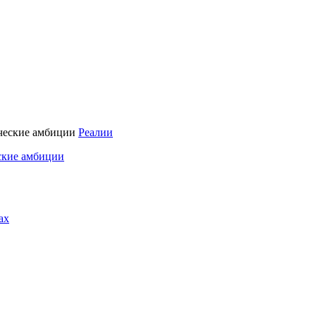
Реалии
ские амбиции
ах