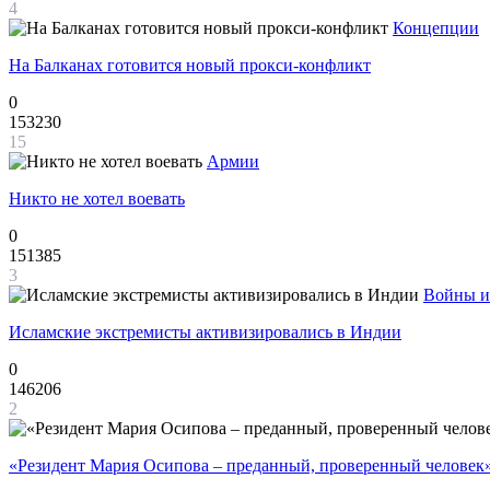
4
Концепции
На Балканах готовится новый прокси-конфликт
0
153230
15
Армии
Никто не хотел воевать
0
151385
3
Войны и
Исламские экстремисты активизировались в Индии
0
146206
2
«Резидент Мария Осипова – преданный, проверенный человек