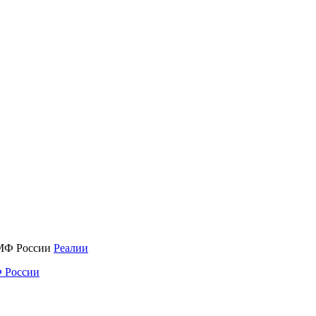
Реалии
 России