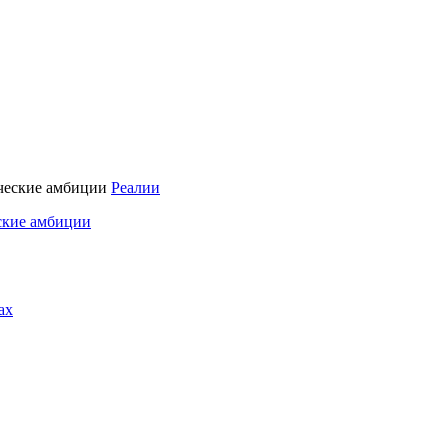
Реалии
ские амбиции
ах