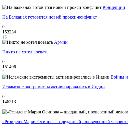
4
Концепции
На Балканах готовится новый прокси-конфликт
0
153234
15
Армии
Никто не хотел воевать
0
151406
3
Войны и
Исламские экстремисты активизировались в Индии
0
146213
2
«Резидент Мария Осипова – преданный, проверенный человек