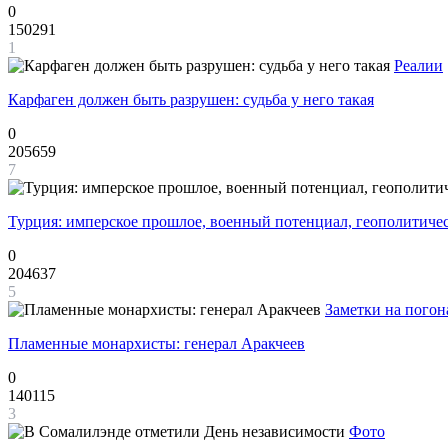
0
150291
1
Реалии
Карфаген должен быть разрушен: судьба у него такая
0
205659
7
Турция: имперское прошлое, военный потенциал, геополитиче
0
204637
5
Заметки на погон
Пламенные монархисты: генерал Аракчеев
0
140115
3
Фото