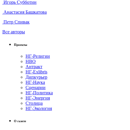
Игорь Субботин
Анастасия Башкатова
Петр Спивак
Все авторы
Проекты
НГ-Религии
НВО
Антракт
НГ-Exlibris
Дипкурьер
НГ-Наука
Сценарии
НГ-Политика
НГ-Энергия
Столица
НГ-Экология
О газете