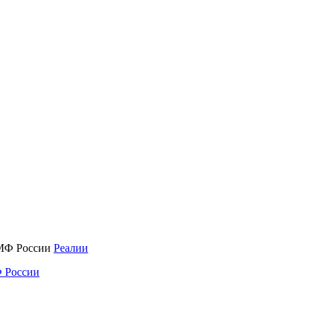
Реалии
 России