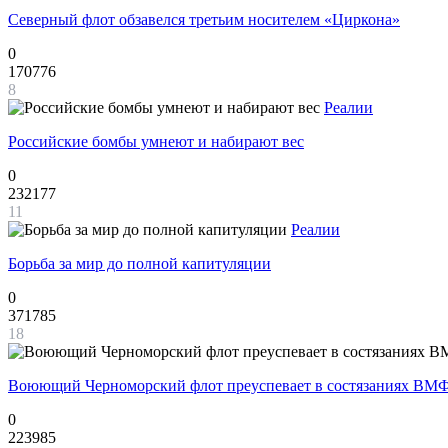
Северный флот обзавелся третьим носителем «Циркона»
0
170776
8
Реалии
Российские бомбы умнеют и набирают вес
0
232177
11
Реалии
Борьба за мир до полной капитуляции
0
371785
18
Воюющий Черноморский флот преуспевает в состязаниях ВМФ
0
223985