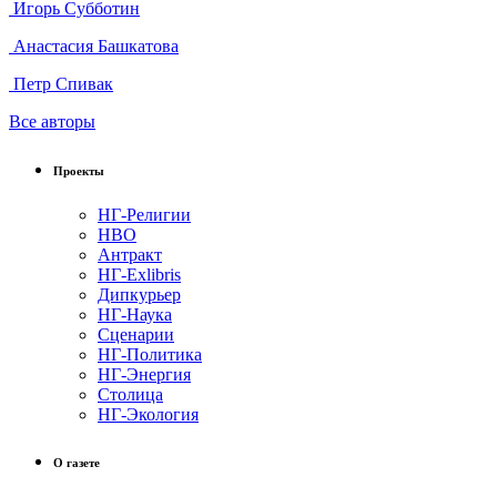
Игорь Субботин
Анастасия Башкатова
Петр Спивак
Все авторы
Проекты
НГ-Религии
НВО
Антракт
НГ-Exlibris
Дипкурьер
НГ-Наука
Сценарии
НГ-Политика
НГ-Энергия
Столица
НГ-Экология
О газете