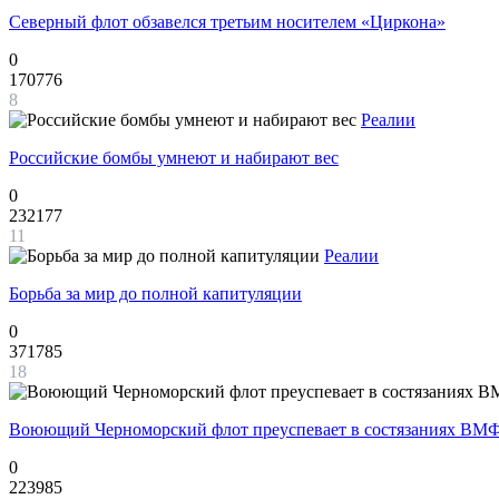
Северный флот обзавелся третьим носителем «Циркона»
0
170776
8
Реалии
Российские бомбы умнеют и набирают вес
0
232177
11
Реалии
Борьба за мир до полной капитуляции
0
371785
18
Воюющий Черноморский флот преуспевает в состязаниях ВМФ
0
223985