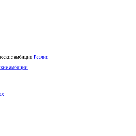
Реалии
ские амбиции
ах