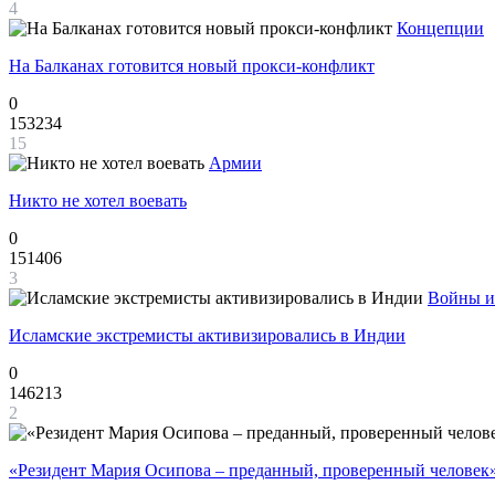
4
Концепции
На Балканах готовится новый прокси-конфликт
0
153234
15
Армии
Никто не хотел воевать
0
151406
3
Войны и
Исламские экстремисты активизировались в Индии
0
146213
2
«Резидент Мария Осипова – преданный, проверенный человек