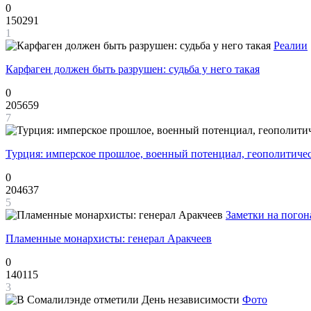
0
150291
1
Реалии
Карфаген должен быть разрушен: судьба у него такая
0
205659
7
Турция: имперское прошлое, военный потенциал, геополитиче
0
204637
5
Заметки на погон
Пламенные монархисты: генерал Аракчеев
0
140115
3
Фото