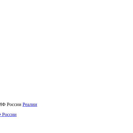
Реалии
 России