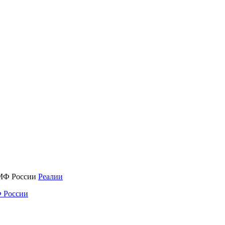
Реалии
 России