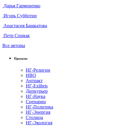
Дарья Гармоненко
Игорь Субботин
Анастасия Башкатова
Петр Спивак
Все авторы
Проекты
НГ-Религии
НВО
Антракт
НГ-Exlibris
Дипкурьер
НГ-Наука
Сценарии
НГ-Политика
НГ-Энергия
Столица
НГ-Экология