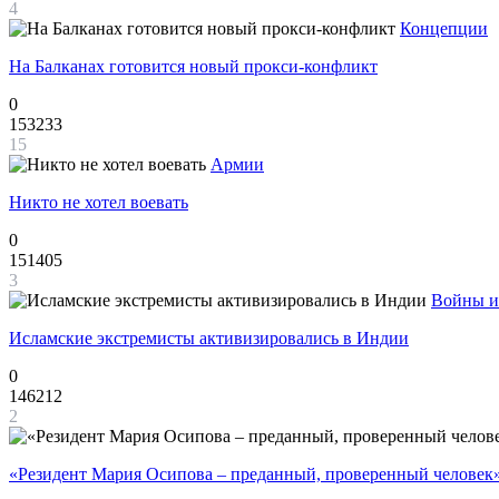
4
Концепции
На Балканах готовится новый прокси-конфликт
0
153233
15
Армии
Никто не хотел воевать
0
151405
3
Войны и
Исламские экстремисты активизировались в Индии
0
146212
2
«Резидент Мария Осипова – преданный, проверенный человек