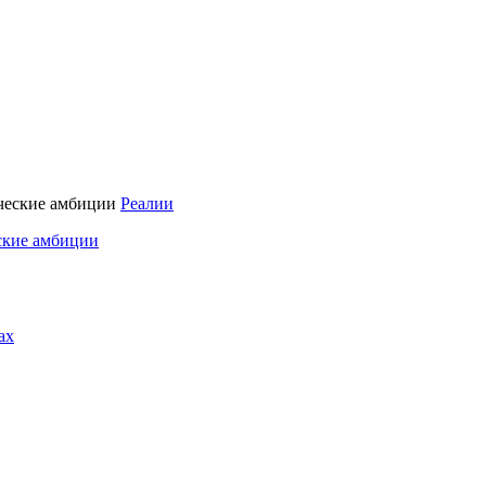
Реалии
ские амбиции
ах