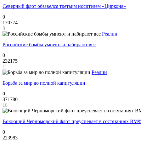
Северный флот обзавелся третьим носителем «Циркона»
0
170774
8
Реалии
Российские бомбы умнеют и набирают вес
0
232175
11
Реалии
Борьба за мир до полной капитуляции
0
371780
18
Воюющий Черноморский флот преуспевает в состязаниях ВМФ
0
223983