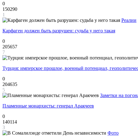
0
150290
1
Реалии
Карфаген должен быть разрушен: судьба у него такая
0
205657
7
Турция: имперское прошлое, военный потенциал, геополитиче
0
204635
5
Заметки на погон
Пламенные монархисты: генерал Аракчеев
0
140114
3
Фото