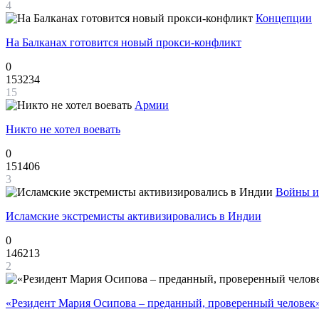
4
Концепции
На Балканах готовится новый прокси-конфликт
0
153234
15
Армии
Никто не хотел воевать
0
151406
3
Войны и
Исламские экстремисты активизировались в Индии
0
146213
2
«Резидент Мария Осипова – преданный, проверенный человек