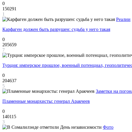
0
150291
1
Реалии
Карфаген должен быть разрушен: судьба у него такая
0
205659
7
Турция: имперское прошлое, военный потенциал, геополитиче
0
204637
5
Заметки на погон
Пламенные монархисты: генерал Аракчеев
0
140115
3
Фото