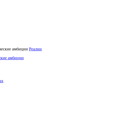
Реалии
ские амбиции
ах