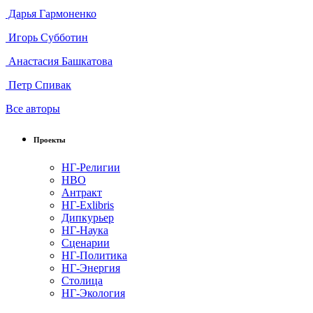
Дарья Гармоненко
Игорь Субботин
Анастасия Башкатова
Петр Спивак
Все авторы
Проекты
НГ-Религии
НВО
Антракт
НГ-Exlibris
Дипкурьер
НГ-Наука
Сценарии
НГ-Политика
НГ-Энергия
Столица
НГ-Экология