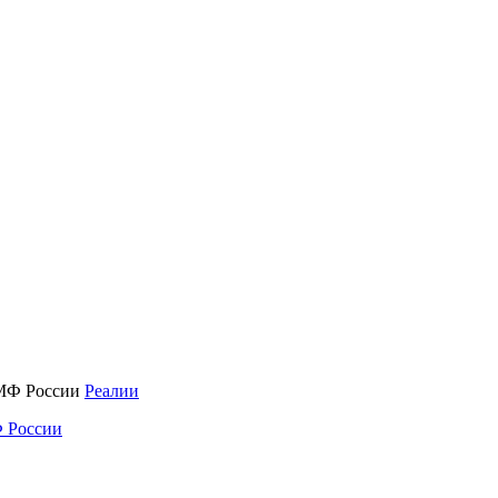
Реалии
 России