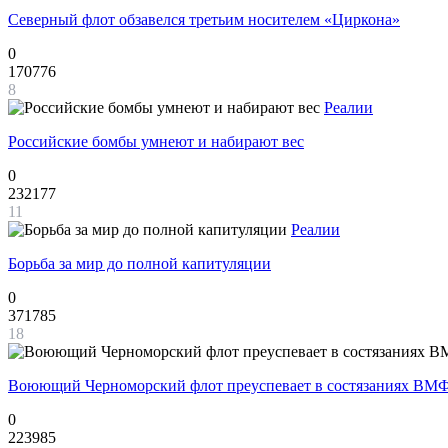
Северный флот обзавелся третьим носителем «Циркона»
0
170776
8
Реалии
Российские бомбы умнеют и набирают вес
0
232177
11
Реалии
Борьба за мир до полной капитуляции
0
371785
18
Воюющий Черноморский флот преуспевает в состязаниях ВМФ
0
223985