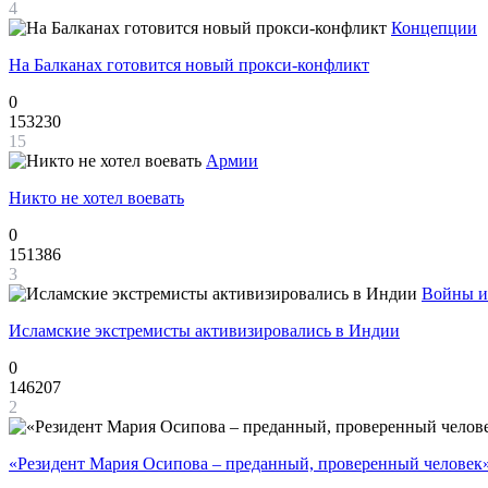
4
Концепции
На Балканах готовится новый прокси-конфликт
0
153230
15
Армии
Никто не хотел воевать
0
151386
3
Войны и
Исламские экстремисты активизировались в Индии
0
146207
2
«Резидент Мария Осипова – преданный, проверенный человек