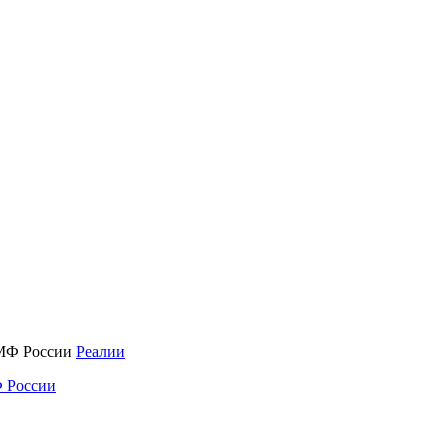
Реалии
 России