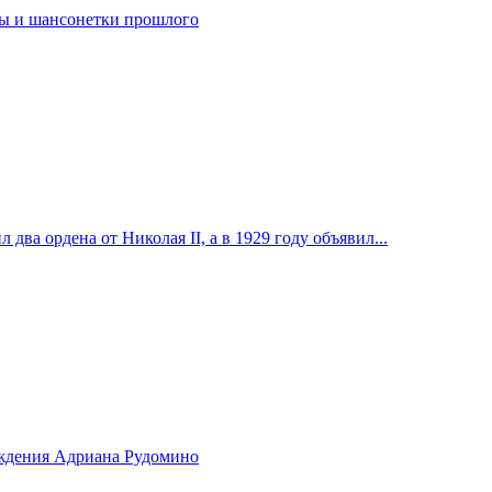
ты и шансонетки прошлого
ва ордена от Николая II, а в 1929 году объявил...
рождения Адриана Рудомино