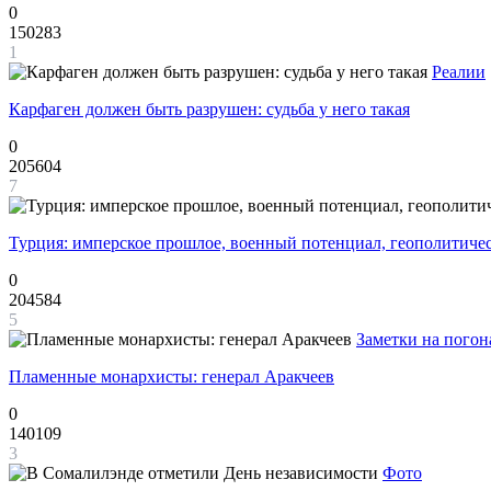
0
150283
1
Реалии
Карфаген должен быть разрушен: судьба у него такая
0
205604
7
Турция: имперское прошлое, военный потенциал, геополитиче
0
204584
5
Заметки на погон
Пламенные монархисты: генерал Аракчеев
0
140109
3
Фото