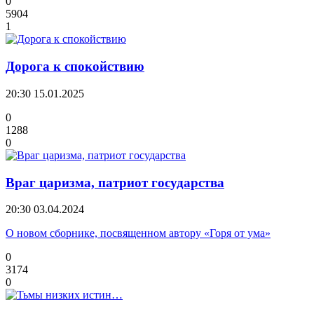
0
5904
1
Дорога к спокойствию
20:30
15.01.2025
0
1288
0
Враг царизма, патриот государства
20:30
03.04.2024
О новом сборнике, посвященном автору «Горя от ума»
0
3174
0