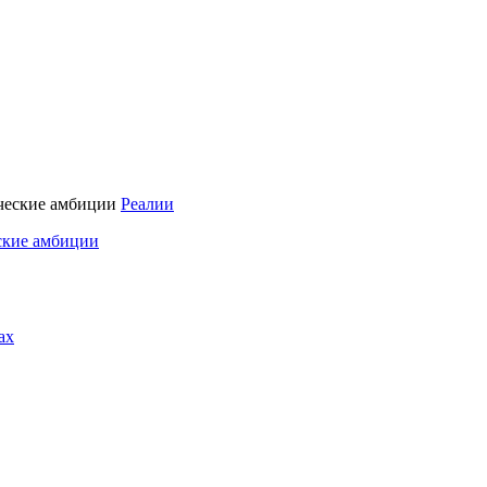
Реалии
ские амбиции
ах