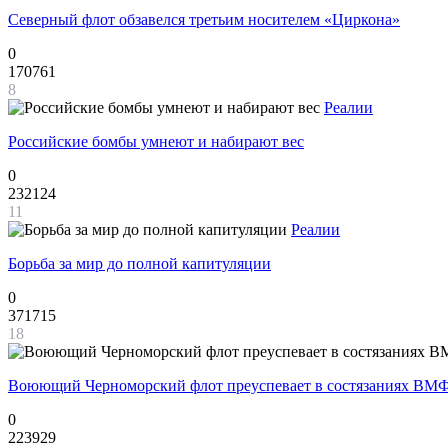
Северный флот обзавелся третьим носителем «Циркона»
0
170761
8
Реалии
Российские бомбы умнеют и набирают вес
0
232124
11
Реалии
Борьба за мир до полной капитуляции
0
371715
18
Воюющий Черноморский флот преуспевает в состязаниях ВМФ
0
223929