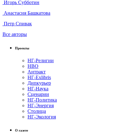
Игорь Субботин
Анастасия Башкатова
Петр Спивак
Все авторы
Проекты
НГ-Религии
НВО
Антракт
НГ-Exlibris
Дипкурьер
НГ-Наука
Сценарии
НГ-Политика
НГ-Энергия
Столица
НГ-Экология
О газете