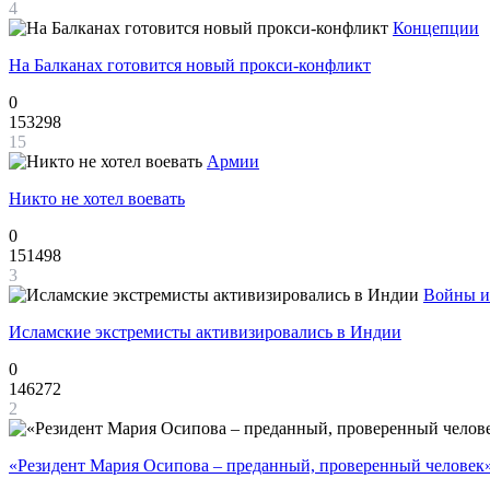
4
Концепции
На Балканах готовится новый прокси-конфликт
0
153298
15
Армии
Никто не хотел воевать
0
151498
3
Войны и
Исламские экстремисты активизировались в Индии
0
146272
2
«Резидент Мария Осипова – преданный, проверенный человек