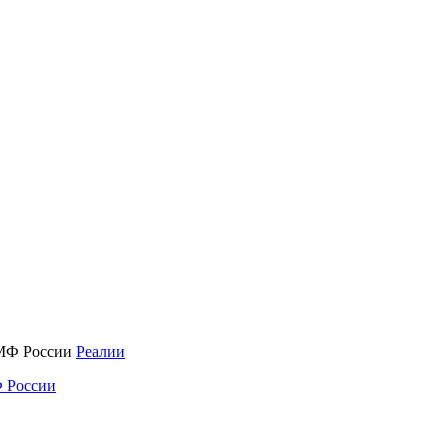
Реалии
 России