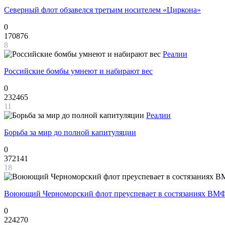
Северный флот обзавелся третьим носителем «Циркона»
0
170876
8
Реалии
Российские бомбы умнеют и набирают вес
0
232465
11
Реалии
Борьба за мир до полной капитуляции
0
372141
18
Воюющий Черноморский флот преуспевает в состязаниях ВМФ
0
224270