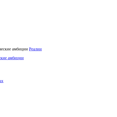
Реалии
ские амбиции
ах