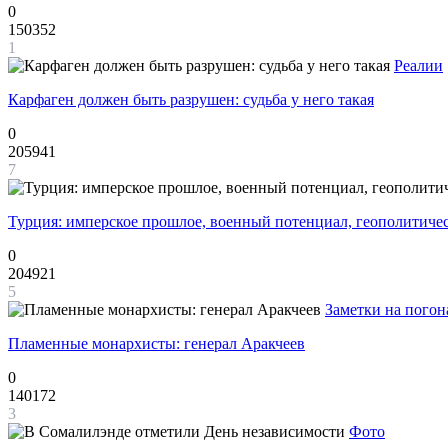
0
150352
1
Реалии
Карфаген должен быть разрушен: судьба у него такая
0
205941
7
Турция: имперское прошлое, военный потенциал, геополитиче
0
204921
5
Заметки на погон
Пламенные монархисты: генерал Аракчеев
0
140172
3
Фото