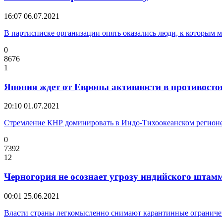
16:07
06.07.2021
В партисписке организации опять оказались люди, к которым 
0
8676
1
Япония ждет от Европы активности в противост
20:10
01.07.2021
Стремление КНР доминировать в Индо-Тихоокеанском регионе 
0
7392
12
Черногория не осознает угрозу индийского штам
00:01
25.06.2021
Власти страны легкомысленно снимают карантинные ограничен