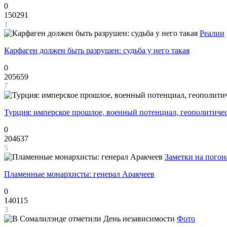
0
150291
1
Реалии
Карфаген должен быть разрушен: судьба у него такая
0
205659
7
Турция: имперское прошлое, военный потенциал, геополитиче
0
204637
5
Заметки на погон
Пламенные монархисты: генерал Аракчеев
0
140115
3
Фото