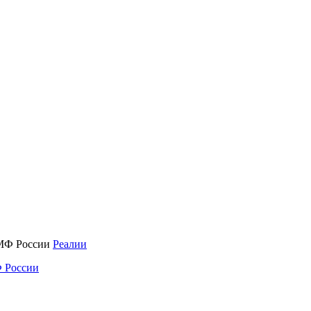
Реалии
 России