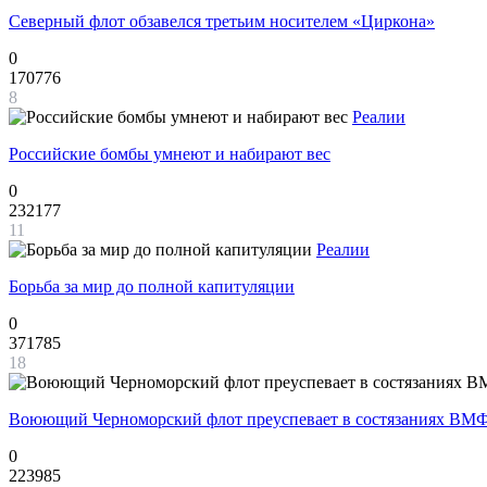
Северный флот обзавелся третьим носителем «Циркона»
0
170776
8
Реалии
Российские бомбы умнеют и набирают вес
0
232177
11
Реалии
Борьба за мир до полной капитуляции
0
371785
18
Воюющий Черноморский флот преуспевает в состязаниях ВМФ
0
223985