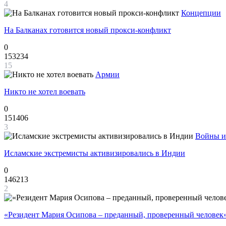
4
Концепции
На Балканах готовится новый прокси-конфликт
0
153234
15
Армии
Никто не хотел воевать
0
151406
3
Войны и
Исламские экстремисты активизировались в Индии
0
146213
2
«Резидент Мария Осипова – преданный, проверенный человек