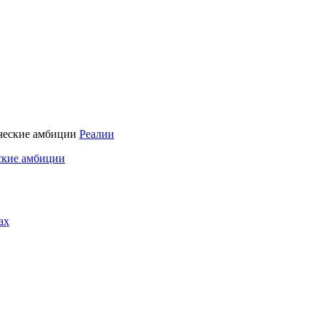
Реалии
ские амбиции
ах