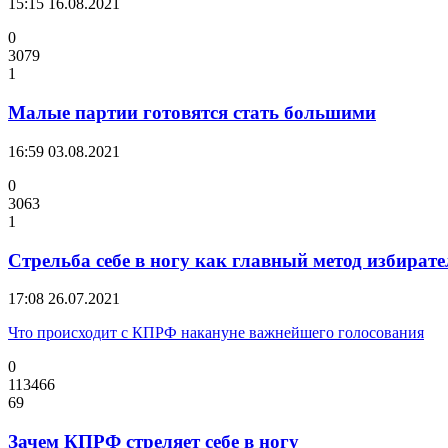
15:15
16.08.2021
0
3079
1
Малые партии готовятся стать большими
16:59
03.08.2021
0
3063
1
Стрельба себе в ногу как главный метод избират
17:08
26.07.2021
Что происходит с КПРФ накануне важнейшего голосования
0
113466
69
Зачем КПРФ стреляет себе в ногу