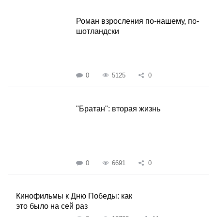
Роман взросления по-нашему, по-
шотландски
0
5125
0
"Братан": вторая жизнь
0
6691
0
Кинофильмы к Дню Победы: как
это было на сей раз