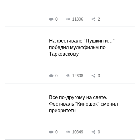
0
11806
2
На фестивале "Пушкин и…"
победил мультфильм по
Тарковскому
0
12608
0
Все по-другому на свете.
Фестиваль "Киношок" сменил
приоритеты
0
10349
0