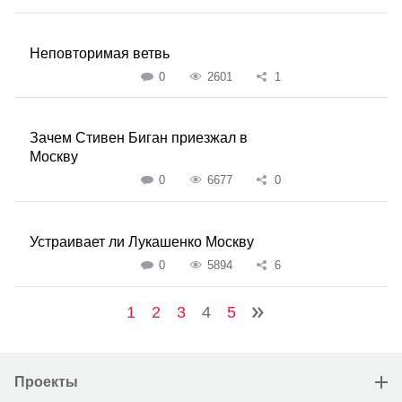
Неповторимая ветвь
0
2601
1
Зачем Стивен Биган приезжал в
Москву
0
6677
0
Устраивает ли Лукашенко Москву
0
5894
6
1
2
3
4
5
Проекты