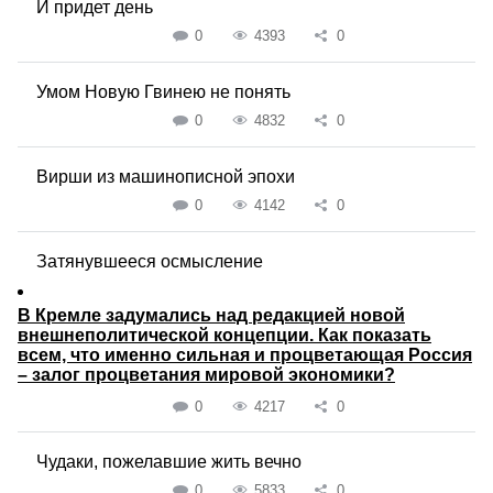
И придет день
0
4393
0
Умом Новую Гвинею не понять
0
4832
0
Вирши из машинописной эпохи
0
4142
0
Затянувшееся осмысление
В Кремле задумались над редакцией новой
внешнеполитической концепции. Как показать
всем, что именно сильная и процветающая Россия
– залог процветания мировой экономики?
0
4217
0
Чудаки, пожелавшие жить вечно
0
5833
0