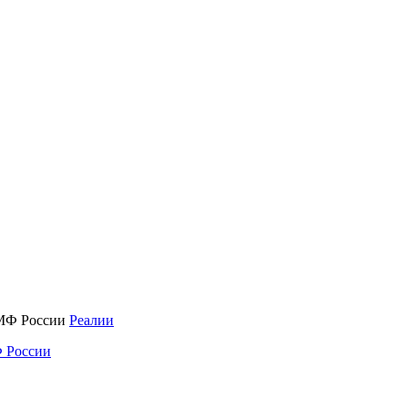
Реалии
 России