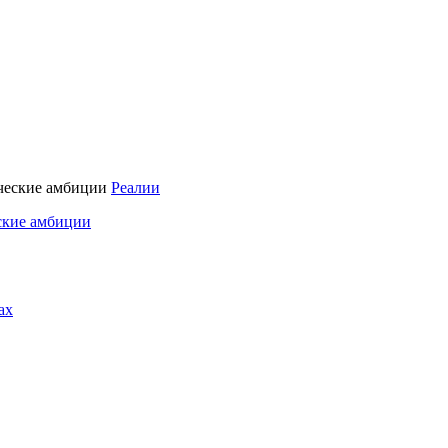
Реалии
ские амбиции
ах