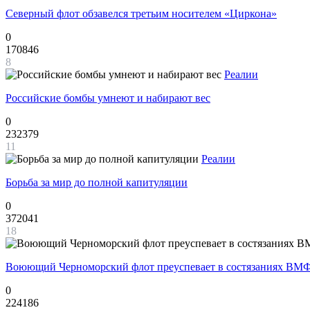
Северный флот обзавелся третьим носителем «Циркона»
0
170846
8
Реалии
Российские бомбы умнеют и набирают вес
0
232379
11
Реалии
Борьба за мир до полной капитуляции
0
372041
18
Воюющий Черноморский флот преуспевает в состязаниях ВМФ
0
224186