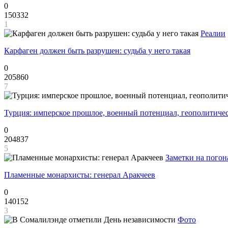
0
150332
1
Реалии
Карфаген должен быть разрушен: судьба у него такая
0
205860
7
Турция: имперское прошлое, военный потенциал, геополитиче
0
204837
5
Заметки на погон
Пламенные монархисты: генерал Аракчеев
0
140152
3
Фото