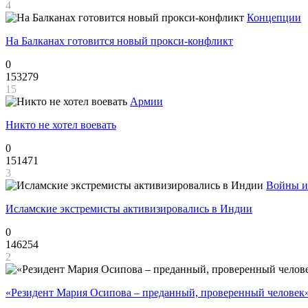
4
Концепции
На Балканах готовится новый прокси-конфликт
0
153279
15
Армии
Никто не хотел воевать
0
151471
3
Войны и
Исламские экстремисты активизировались в Индии
0
146254
2
«Резидент Мария Осипова – преданный, проверенный человек