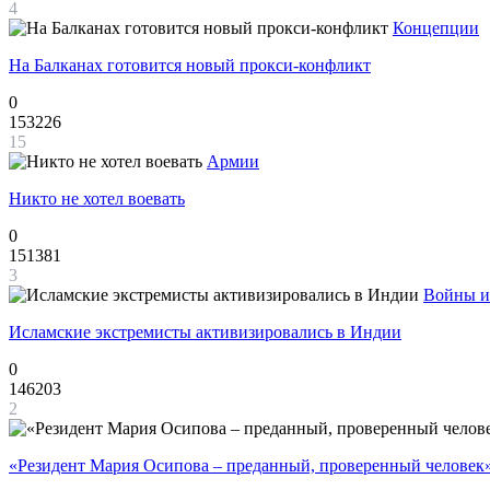
4
Концепции
На Балканах готовится новый прокси-конфликт
0
153226
15
Армии
Никто не хотел воевать
0
151381
3
Войны и
Исламские экстремисты активизировались в Индии
0
146203
2
«Резидент Мария Осипова – преданный, проверенный человек