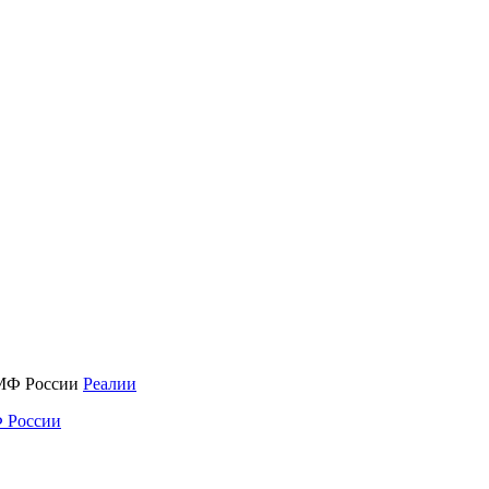
Реалии
 России