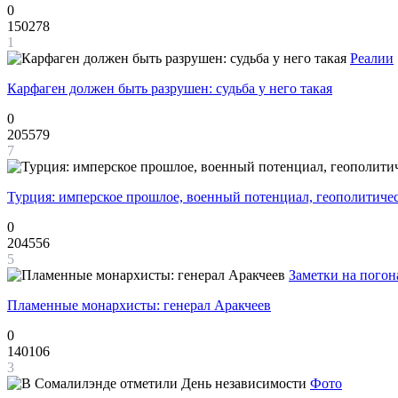
0
150278
1
Реалии
Карфаген должен быть разрушен: судьба у него такая
0
205579
7
Турция: имперское прошлое, военный потенциал, геополитиче
0
204556
5
Заметки на погон
Пламенные монархисты: генерал Аракчеев
0
140106
3
Фото