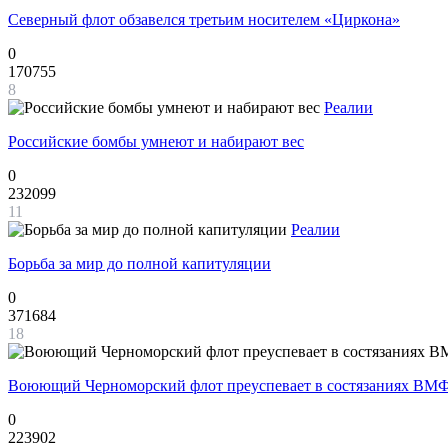
Северный флот обзавелся третьим носителем «Циркона»
0
170755
8
Реалии
Российские бомбы умнеют и набирают вес
0
232099
11
Реалии
Борьба за мир до полной капитуляции
0
371684
18
Воюющий Черноморский флот преуспевает в состязаниях ВМФ
0
223902