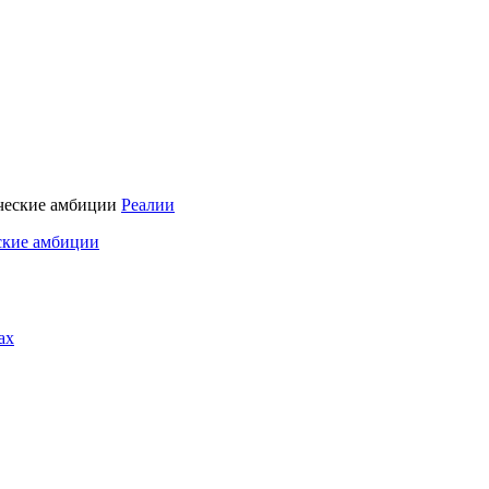
Реалии
ские амбиции
ах