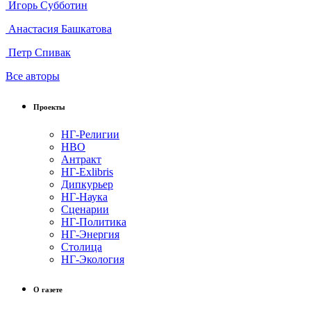
Игорь Субботин
Анастасия Башкатова
Петр Спивак
Все авторы
Проекты
НГ-Религии
НВО
Антракт
НГ-Exlibris
Дипкурьер
НГ-Наука
Сценарии
НГ-Политика
НГ-Энергия
Столица
НГ-Экология
О газете