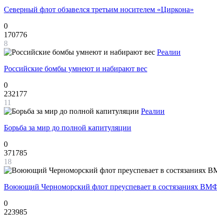
Северный флот обзавелся третьим носителем «Циркона»
0
170776
8
Реалии
Российские бомбы умнеют и набирают вес
0
232177
11
Реалии
Борьба за мир до полной капитуляции
0
371785
18
Воюющий Черноморский флот преуспевает в состязаниях ВМФ
0
223985