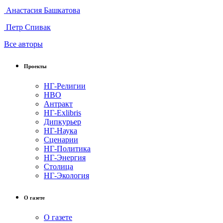
Анастасия Башкатова
Петр Спивак
Все авторы
Проекты
НГ-Религии
НВО
Антракт
НГ-Exlibris
Дипкурьер
НГ-Наука
Сценарии
НГ-Политика
НГ-Энергия
Столица
НГ-Экология
О газете
О газете