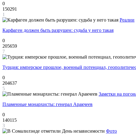
0
150291
1
Реалии
Карфаген должен быть разрушен: судьба у него такая
0
205659
7
Турция: имперское прошлое, военный потенциал, геополитиче
0
204637
5
Заметки на погон
Пламенные монархисты: генерал Аракчеев
0
140115
3
Фото