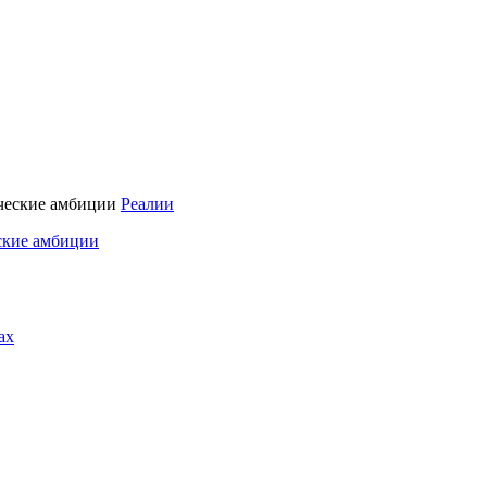
Реалии
ские амбиции
ах