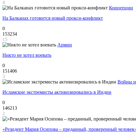
4
Концепции
На Балканах готовится новый прокси-конфликт
0
153234
15
Армии
Никто не хотел воевать
0
151406
3
Войны и
Исламские экстремисты активизировались в Индии
0
146213
2
«Резидент Мария Осипова – преданный, проверенный человек