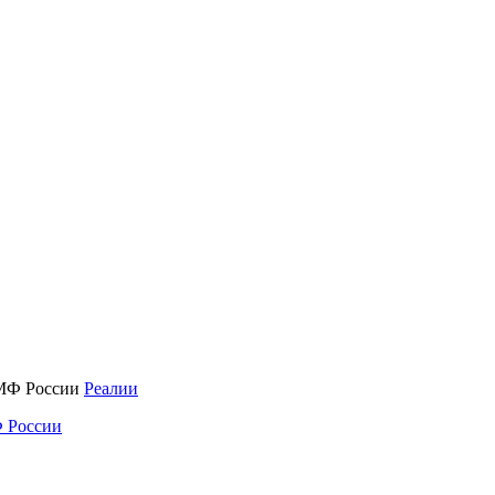
Реалии
 России