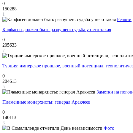
0
150288
1
Реалии
Карфаген должен быть разрушен: судьба у него такая
0
205633
7
Турция: имперское прошлое, военный потенциал, геополитиче
0
204613
5
Заметки на погон
Пламенные монархисты: генерал Аракчеев
0
140113
3
Фото