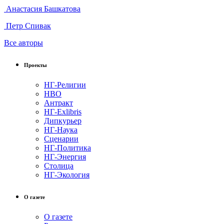
Анастасия Башкатова
Петр Спивак
Все авторы
Проекты
НГ-Религии
НВО
Антракт
НГ-Exlibris
Дипкурьер
НГ-Наука
Сценарии
НГ-Политика
НГ-Энергия
Столица
НГ-Экология
О газете
О газете