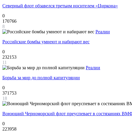
Северный флот обзавелся третьим носителем «Циркона»
0
170766
8
Реалии
Российские бомбы умнеют и набирают вес
0
232153
11
Реалии
Борьба за мир до полной капитуляции
0
371753
18
Воюющий Черноморский флот преуспевает в состязаниях ВМФ
0
223958