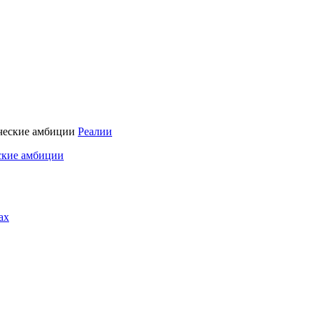
Реалии
ские амбиции
ах