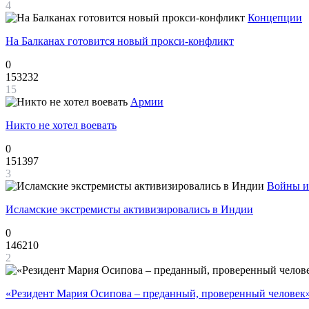
4
Концепции
На Балканах готовится новый прокси-конфликт
0
153232
15
Армии
Никто не хотел воевать
0
151397
3
Войны и
Исламские экстремисты активизировались в Индии
0
146210
2
«Резидент Мария Осипова – преданный, проверенный человек