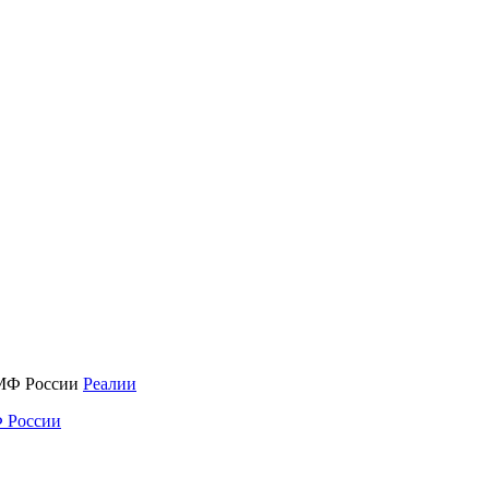
Реалии
 России