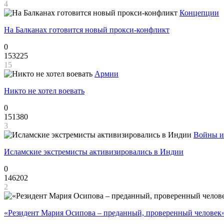
4
Концепции
На Балканах готовится новый прокси-конфликт
0
153225
15
Армии
Никто не хотел воевать
0
151380
3
Войны и
Исламские экстремисты активизировались в Индии
0
146202
2
«Резидент Мария Осипова – преданный, проверенный человек