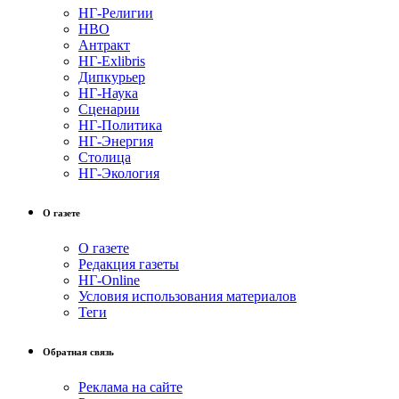
НГ-Религии
НВО
Антракт
НГ-Exlibris
Дипкурьер
НГ-Наука
Сценарии
НГ-Политика
НГ-Энергия
Столица
НГ-Экология
О газете
О газете
Редакция газеты
НГ-Online
Условия использования материалов
Теги
Обратная связь
Реклама на сайте