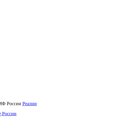
Реалии
 России