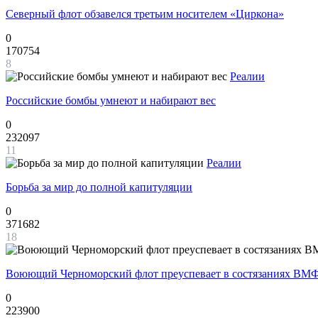
Северный флот обзавелся третьим носителем «Циркона»
0
170754
8
Реалии
Российские бомбы умнеют и набирают вес
0
232097
11
Реалии
Борьба за мир до полной капитуляции
0
371682
18
Воюющий Черноморский флот преуспевает в состязаниях ВМФ
0
223900