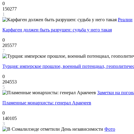
0
150277
1
Реалии
Карфаген должен быть разрушен: судьба у него такая
0
205577
7
Турция: имперское прошлое, военный потенциал, геополитиче
0
204553
5
Заметки на погон
Пламенные монархисты: генерал Аракчеев
0
140105
3
Фото