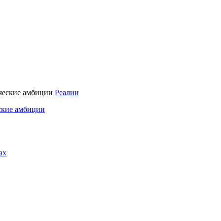
Реалии
ские амбиции
ах