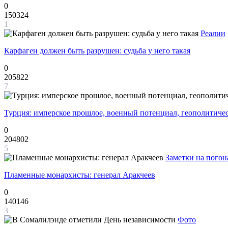
0
150324
1
Реалии
Карфаген должен быть разрушен: судьба у него такая
0
205822
7
Турция: имперское прошлое, военный потенциал, геополитиче
0
204802
5
Заметки на погон
Пламенные монархисты: генерал Аракчеев
0
140146
3
Фото