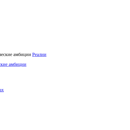
Реалии
ские амбиции
ах