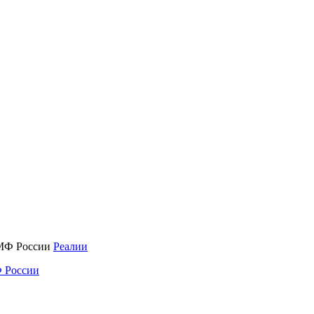
Реалии
 России