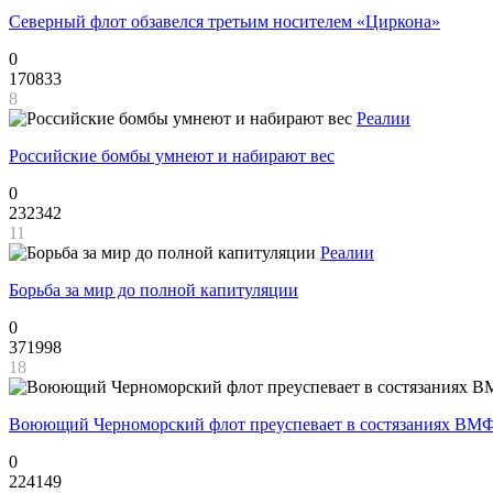
Северный флот обзавелся третьим носителем «Циркона»
0
170833
8
Реалии
Российские бомбы умнеют и набирают вес
0
232342
11
Реалии
Борьба за мир до полной капитуляции
0
371998
18
Воюющий Черноморский флот преуспевает в состязаниях ВМФ
0
224149