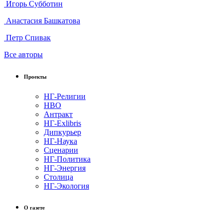
Игорь Субботин
Анастасия Башкатова
Петр Спивак
Все авторы
Проекты
НГ-Религии
НВО
Антракт
НГ-Exlibris
Дипкурьер
НГ-Наука
Сценарии
НГ-Политика
НГ-Энергия
Столица
НГ-Экология
О газете