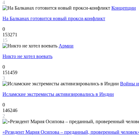
4
Концепции
На Балканах готовится новый прокси-конфликт
0
153271
15
Армии
Никто не хотел воевать
0
151459
3
Войны и
Исламские экстремисты активизировались в Индии
0
146246
2
«Резидент Мария Осипова – преданный, проверенный человек