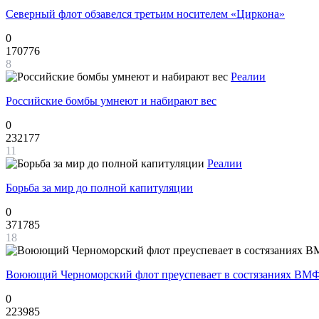
Северный флот обзавелся третьим носителем «Циркона»
0
170776
8
Реалии
Российские бомбы умнеют и набирают вес
0
232177
11
Реалии
Борьба за мир до полной капитуляции
0
371785
18
Воюющий Черноморский флот преуспевает в состязаниях ВМФ
0
223985