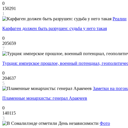
0
150291
1
Реалии
Карфаген должен быть разрушен: судьба у него такая
0
205659
7
Турция: имперское прошлое, военный потенциал, геополитиче
0
204637
5
Заметки на погон
Пламенные монархисты: генерал Аракчеев
0
140115
3
Фото