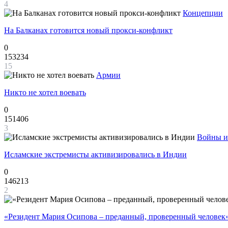
4
Концепции
На Балканах готовится новый прокси-конфликт
0
153234
15
Армии
Никто не хотел воевать
0
151406
3
Войны и
Исламские экстремисты активизировались в Индии
0
146213
2
«Резидент Мария Осипова – преданный, проверенный человек