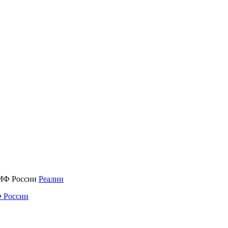
Реалии
 России