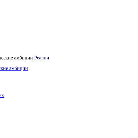
Реалии
ские амбиции
ах