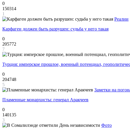
0
150314
1
Реалии
Карфаген должен быть разрушен: судьба у него такая
0
205772
7
Турция: имперское прошлое, военный потенциал, геополитиче
0
204748
5
Заметки на погон
Пламенные монархисты: генерал Аракчеев
0
140135
3
Фото