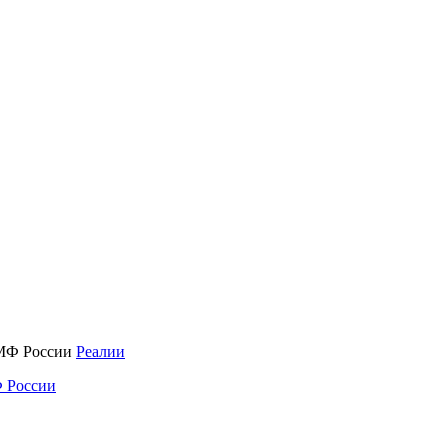
Реалии
 России