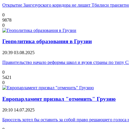
Открытие Зангезурского коридора не лишит Тбилиси транзитн
0
9878
0
Геополитика образования в Грузии
20:39
03.08.2025
Правительство начало реформы школ и вузов страны по типу
0
5421
0
Европарламент призвал "отменить" Грузию
20:10
14.07.2025
Брюссель хотел бы оставить за собой право решающего голоса