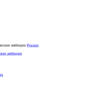
Реалии
ские амбиции
ах