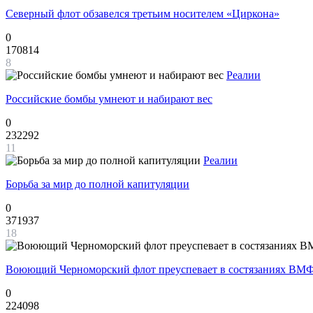
Северный флот обзавелся третьим носителем «Циркона»
0
170814
8
Реалии
Российские бомбы умнеют и набирают вес
0
232292
11
Реалии
Борьба за мир до полной капитуляции
0
371937
18
Воюющий Черноморский флот преуспевает в состязаниях ВМФ
0
224098