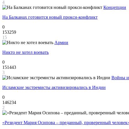
4
Концепции
На Балканах готовится новый прокси-конфликт
0
153259
15
Армии
Никто не хотел воевать
0
151443
3
Войны и
Исламские экстремисты активизировались в Индии
0
146234
2
«Резидент Мария Осипова – преданный, проверенный человек