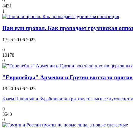
0
8431
1
Пан или пропал. Как пропадает грузинская оппо
17:25
29.06.2025
0
10178
0
"Европейцы" Армении и Грузии восстали против
19:20
15.06.2025
Зачем Пашинян и Зурабишвили критикуют высшее духовенств
0
8543
0