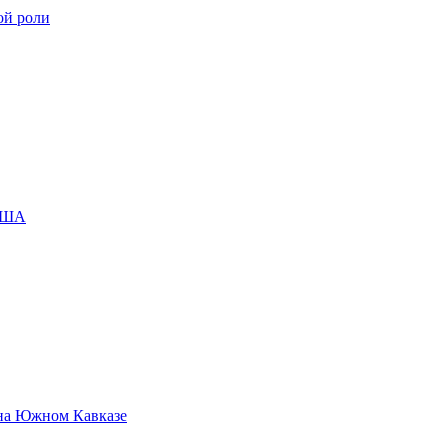
ой роли
 США
 на Южном Кавказе