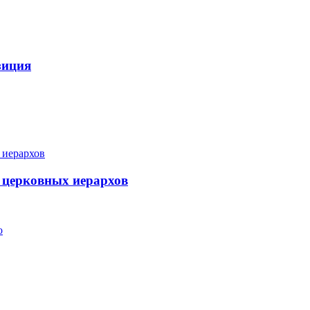
зиция
 церковных иерархов
о