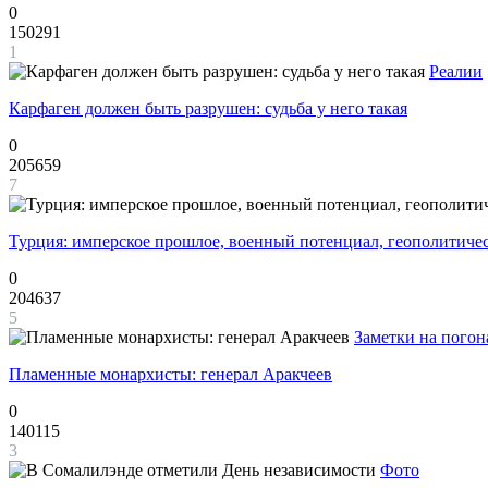
0
150291
1
Реалии
Карфаген должен быть разрушен: судьба у него такая
0
205659
7
Турция: имперское прошлое, военный потенциал, геополитиче
0
204637
5
Заметки на погон
Пламенные монархисты: генерал Аракчеев
0
140115
3
Фото