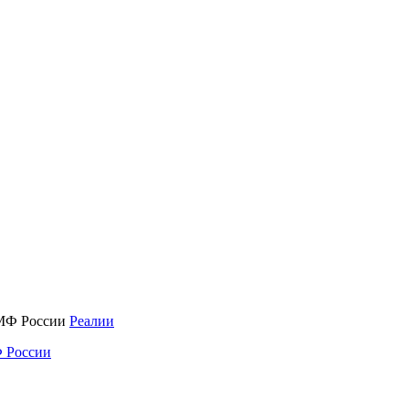
Реалии
 России