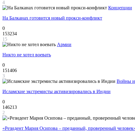
4
Концепции
На Балканах готовится новый прокси-конфликт
0
153234
15
Армии
Никто не хотел воевать
0
151406
3
Войны и
Исламские экстремисты активизировались в Индии
0
146213
2
«Резидент Мария Осипова – преданный, проверенный человек