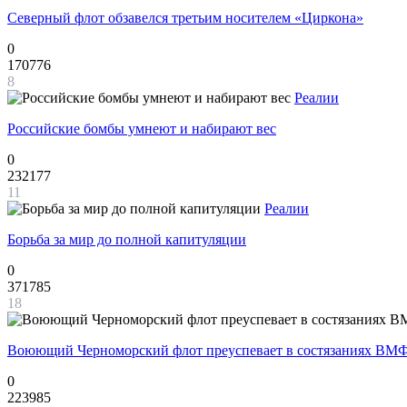
Северный флот обзавелся третьим носителем «Циркона»
0
170776
8
Реалии
Российские бомбы умнеют и набирают вес
0
232177
11
Реалии
Борьба за мир до полной капитуляции
0
371785
18
Воюющий Черноморский флот преуспевает в состязаниях ВМФ
0
223985