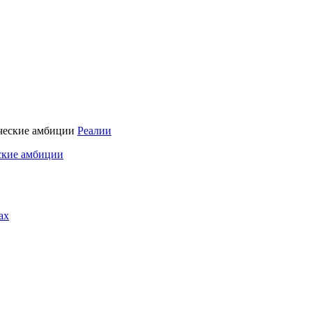
Реалии
ские амбиции
ах