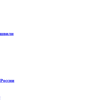
ишвили
 России
у