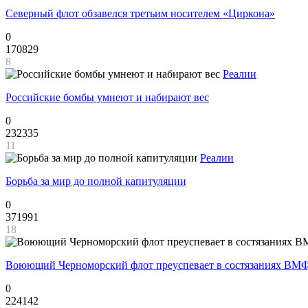
Северный флот обзавелся третьим носителем «Циркона»
0
170829
8
Реалии
Российские бомбы умнеют и набирают вес
0
232335
11
Реалии
Борьба за мир до полной капитуляции
0
371991
18
Воюющий Черноморский флот преуспевает в состязаниях ВМФ
0
224142