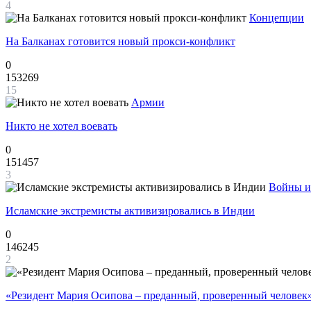
4
Концепции
На Балканах готовится новый прокси-конфликт
0
153269
15
Армии
Никто не хотел воевать
0
151457
3
Войны и
Исламские экстремисты активизировались в Индии
0
146245
2
«Резидент Мария Осипова – преданный, проверенный человек