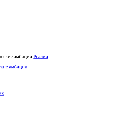
Реалии
ские амбиции
ах