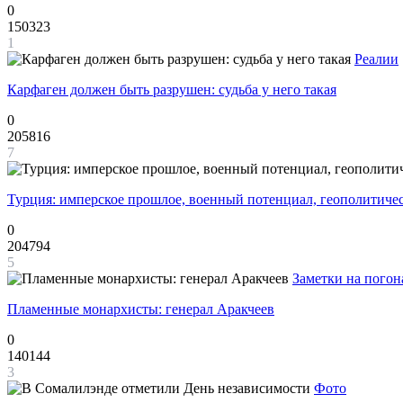
0
150323
1
Реалии
Карфаген должен быть разрушен: судьба у него такая
0
205816
7
Турция: имперское прошлое, военный потенциал, геополитиче
0
204794
5
Заметки на погон
Пламенные монархисты: генерал Аракчеев
0
140144
3
Фото