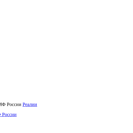
Реалии
 России