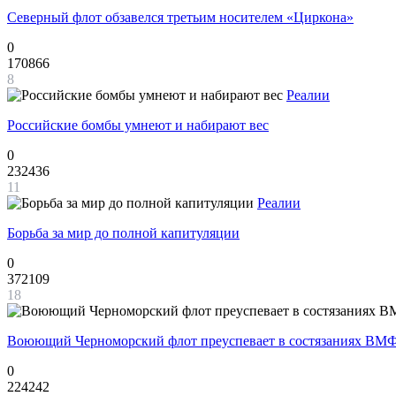
Северный флот обзавелся третьим носителем «Циркона»
0
170866
8
Реалии
Российские бомбы умнеют и набирают вес
0
232436
11
Реалии
Борьба за мир до полной капитуляции
0
372109
18
Воюющий Черноморский флот преуспевает в состязаниях ВМФ
0
224242