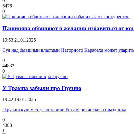
0
6476
0
Пашиняна обвиняют в желании избавиться от ко
19:53
21.01.2025
Суд над бывшими властями Нагорного Карабаха может ударит
0
44832
0
У Трампа забыли про Грузию
19:42
19.01.2025
"Грузинскую мечту" оставили без американского праздника
0
4383
1