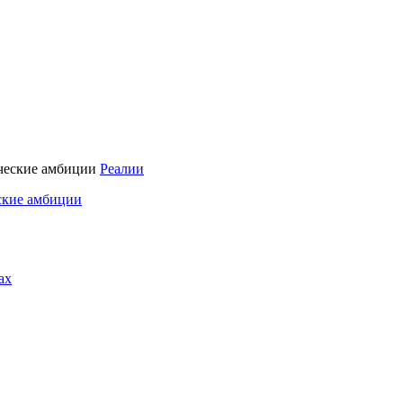
Реалии
ские амбиции
ах