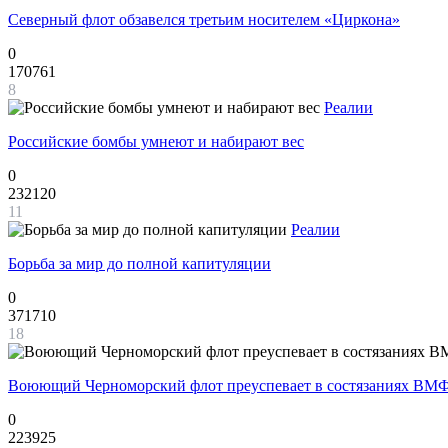
Северный флот обзавелся третьим носителем «Циркона»
0
170761
8
Реалии
Российские бомбы умнеют и набирают вес
0
232120
11
Реалии
Борьба за мир до полной капитуляции
0
371710
18
Воюющий Черноморский флот преуспевает в состязаниях ВМФ
0
223925