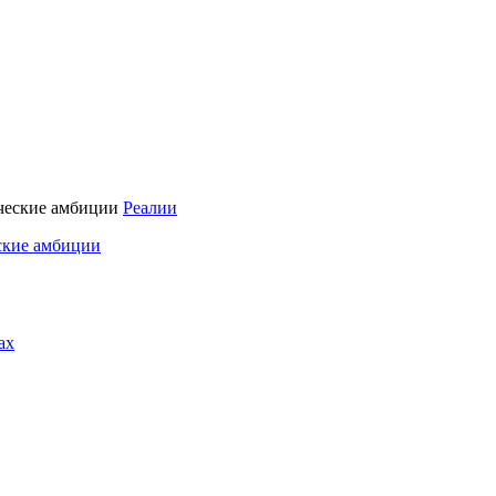
Реалии
ские амбиции
ах