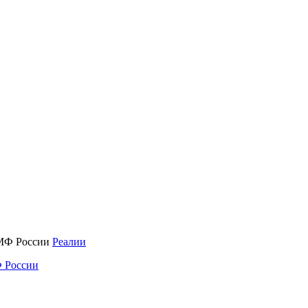
Реалии
 России