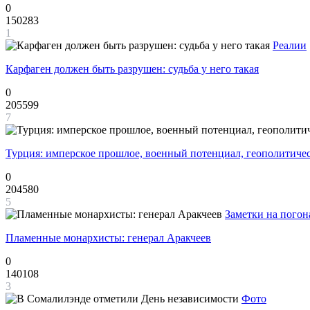
0
150283
1
Реалии
Карфаген должен быть разрушен: судьба у него такая
0
205599
7
Турция: имперское прошлое, военный потенциал, геополитиче
0
204580
5
Заметки на погон
Пламенные монархисты: генерал Аракчеев
0
140108
3
Фото