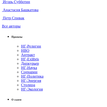
Игорь Субботин
Анастасия Башкатова
Петр Спивак
Все авторы
Проекты
НГ-Религии
НВО
Антракт
НГ-Exlibris
Дипкурьер
НГ-Наука
Сценарии
НГ-Политика
НГ-Энергия
Столица
НГ-Экология
О газете