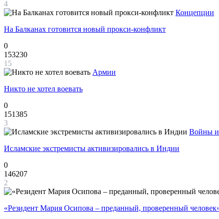
4
Концепции
На Балканах готовится новый прокси-конфликт
0
153230
15
Армии
Никто не хотел воевать
0
151385
3
Войны и
Исламские экстремисты активизировались в Индии
0
146207
2
«Резидент Мария Осипова – преданный, проверенный человек