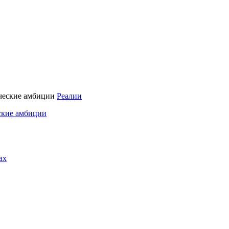
Реалии
ские амбиции
ах