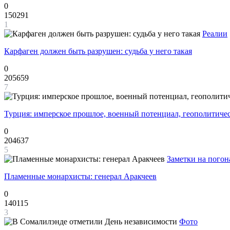
0
150291
1
Реалии
Карфаген должен быть разрушен: судьба у него такая
0
205659
7
Турция: имперское прошлое, военный потенциал, геополитиче
0
204637
5
Заметки на погон
Пламенные монархисты: генерал Аракчеев
0
140115
3
Фото