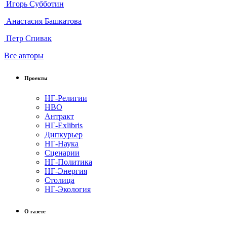
Игорь Субботин
Анастасия Башкатова
Петр Спивак
Все авторы
Проекты
НГ-Религии
НВО
Антракт
НГ-Exlibris
Дипкурьер
НГ-Наука
Сценарии
НГ-Политика
НГ-Энергия
Столица
НГ-Экология
О газете