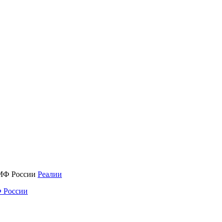
Реалии
 России