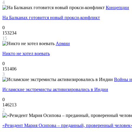
4
Концепции
На Балканах готовится новый прокси-конфликт
0
153234
15
Армии
Никто не хотел воевать
0
151406
3
Войны и
Исламские экстремисты активизировались в Индии
0
146213
2
«Резидент Мария Осипова – преданный, проверенный человек