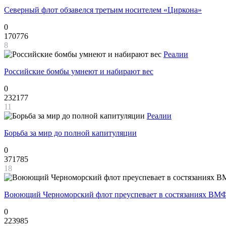
Северный флот обзавелся третьим носителем «Циркона»
0
170776
8
Реалии
Российские бомбы умнеют и набирают вес
0
232177
11
Реалии
Борьба за мир до полной капитуляции
0
371785
18
Воюющий Черноморский флот преуспевает в состязаниях ВМФ
0
223985