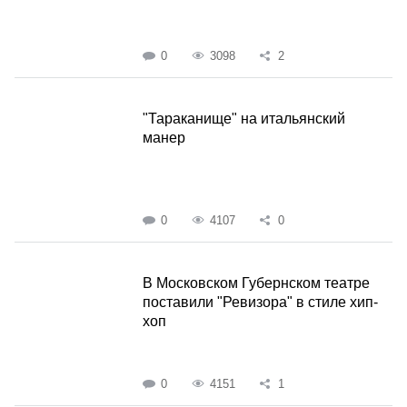
0
3098
2
"Тараканище" на итальянский
манер
0
4107
0
В Московском Губернском театре
поставили "Ревизора" в стиле хип-
хоп
0
4151
1