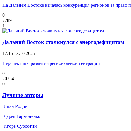
На Дальнем Востоке началась конкуренция регионов за право 
0
7789
1
Дальний Восток столкнулся с энергодефицитом
17:15
13.10.2025
Перспективы развития региональной генерации
0
20754
0
Лучшие авторы
Иван Родин
Дарья Гармоненко
Игорь Субботин