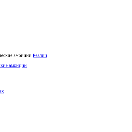
Реалии
ские амбиции
ах