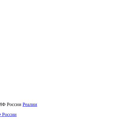
Реалии
 России