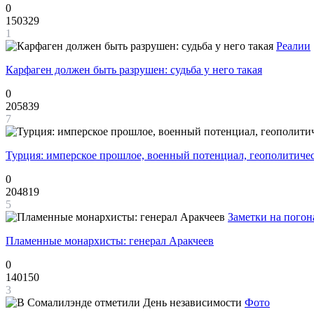
0
150329
1
Реалии
Карфаген должен быть разрушен: судьба у него такая
0
205839
7
Турция: имперское прошлое, военный потенциал, геополитиче
0
204819
5
Заметки на погон
Пламенные монархисты: генерал Аракчеев
0
140150
3
Фото