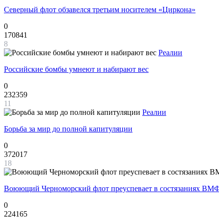
Северный флот обзавелся третьим носителем «Циркона»
0
170841
8
Реалии
Российские бомбы умнеют и набирают вес
0
232359
11
Реалии
Борьба за мир до полной капитуляции
0
372017
18
Воюющий Черноморский флот преуспевает в состязаниях ВМФ
0
224165