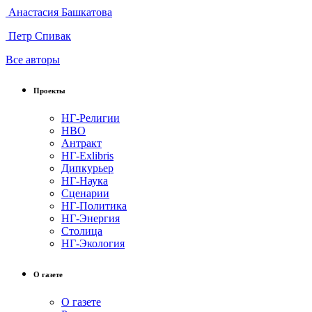
Анастасия Башкатова
Петр Спивак
Все авторы
Проекты
НГ-Религии
НВО
Антракт
НГ-Exlibris
Дипкурьер
НГ-Наука
Сценарии
НГ-Политика
НГ-Энергия
Столица
НГ-Экология
О газете
О газете