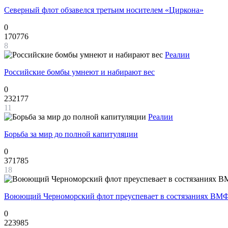
Северный флот обзавелся третьим носителем «Циркона»
0
170776
8
Реалии
Российские бомбы умнеют и набирают вес
0
232177
11
Реалии
Борьба за мир до полной капитуляции
0
371785
18
Воюющий Черноморский флот преуспевает в состязаниях ВМФ
0
223985