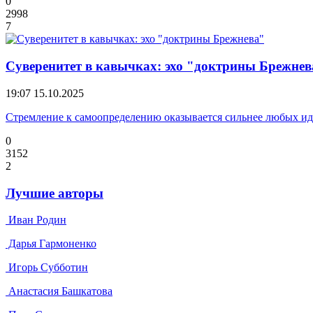
0
2998
7
Суверенитет в кавычках: эхо "доктрины Брежнев
19:07
15.10.2025
Стремление к самоопределению оказывается сильнее любых и
0
3152
2
Лучшие авторы
Иван Родин
Дарья Гармоненко
Игорь Субботин
Анастасия Башкатова