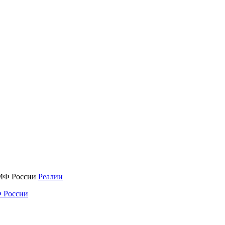
Реалии
 России