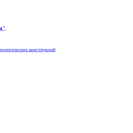
а"
деологических конструкций