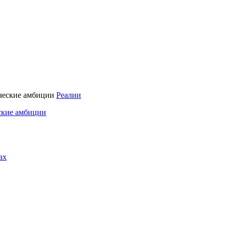
Реалии
ские амбиции
ах