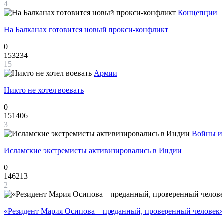
4
Концепции
На Балканах готовится новый прокси-конфликт
0
153234
15
Армии
Никто не хотел воевать
0
151406
3
Войны и
Исламские экстремисты активизировались в Индии
0
146213
2
«Резидент Мария Осипова – преданный, проверенный человек