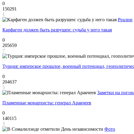
0
150291
1
Реалии
Карфаген должен быть разрушен: судьба у него такая
0
205659
7
Турция: имперское прошлое, военный потенциал, геополитиче
0
204637
5
Заметки на погон
Пламенные монархисты: генерал Аракчеев
0
140115
3
Фото