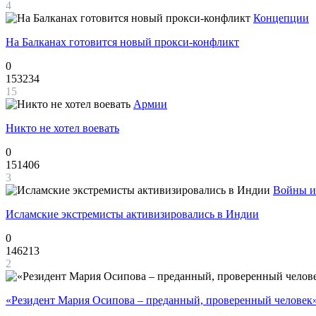
4
Концепции
На Балканах готовится новый прокси-конфликт
0
153234
15
Армии
Никто не хотел воевать
0
151406
3
Войны и
Исламские экстремисты активизировались в Индии
0
146213
2
«Резидент Мария Осипова – преданный, проверенный человек