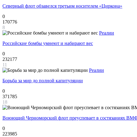
Северный флот обзавелся третьим носителем «Циркона»
0
170776
8
Реалии
Российские бомбы умнеют и набирают вес
0
232177
11
Реалии
Борьба за мир до полной капитуляции
0
371785
18
Воюющий Черноморский флот преуспевает в состязаниях ВМФ
0
223985