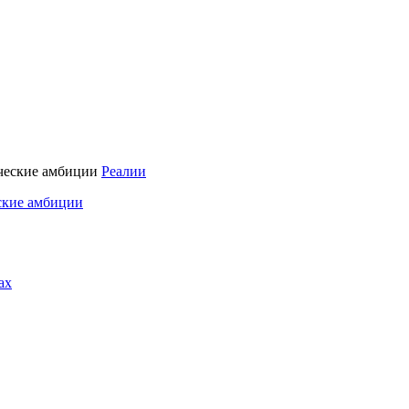
Реалии
ские амбиции
ах