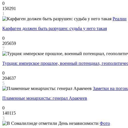
0
150291
1
Реалии
Карфаген должен быть разрушен: судьба у него такая
0
205659
7
Турция: имперское прошлое, военный потенциал, геополитиче
0
204637
5
Заметки на погон
Пламенные монархисты: генерал Аракчеев
0
140115
3
Фото