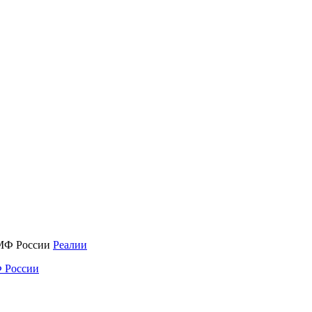
Реалии
 России