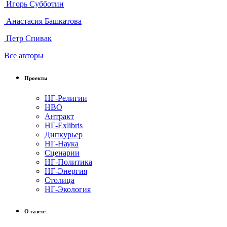
Игорь Субботин
Анастасия Башкатова
Петр Спивак
Все авторы
Проекты
НГ-Религии
НВО
Антракт
НГ-Exlibris
Дипкурьер
НГ-Наука
Сценарии
НГ-Политика
НГ-Энергия
Столица
НГ-Экология
О газете