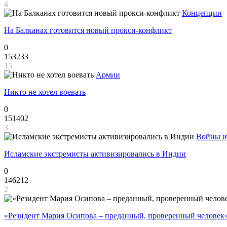
4
Концепции
На Балканах готовится новый прокси-конфликт
0
153233
15
Армии
Никто не хотел воевать
0
151402
3
Войны и
Исламские экстремисты активизировались в Индии
0
146212
2
«Резидент Мария Осипова – преданный, проверенный человек