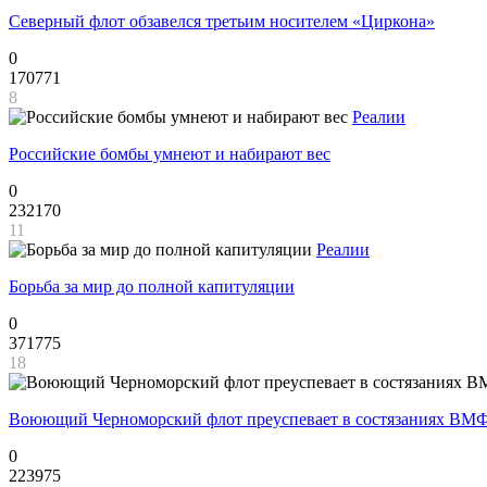
Северный флот обзавелся третьим носителем «Циркона»
0
170771
8
Реалии
Российские бомбы умнеют и набирают вес
0
232170
11
Реалии
Борьба за мир до полной капитуляции
0
371775
18
Воюющий Черноморский флот преуспевает в состязаниях ВМФ
0
223975