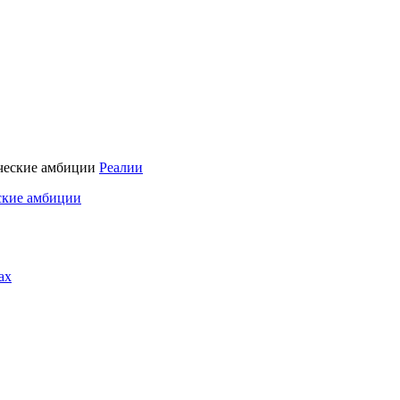
Реалии
ские амбиции
ах