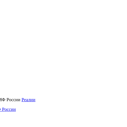
Реалии
 России