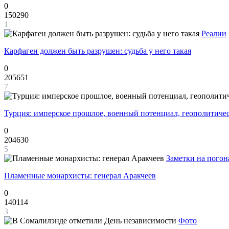
0
150290
1
Реалии
Карфаген должен быть разрушен: судьба у него такая
0
205651
7
Турция: имперское прошлое, военный потенциал, геополитиче
0
204630
5
Заметки на погон
Пламенные монархисты: генерал Аракчеев
0
140114
3
Фото