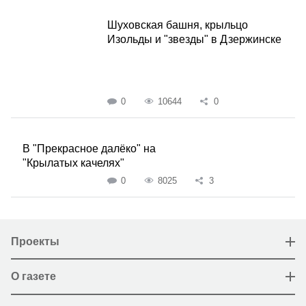
Шуховская башня, крыльцо
Изольды и "звезды" в Дзержинске
0
10644
0
В "Прекрасное далёко" на
"Крылатых качелях"
0
8025
3
Проекты
О газете