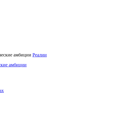
Реалии
ские амбиции
ах