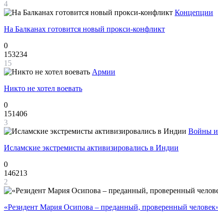
4
Концепции
На Балканах готовится новый прокси-конфликт
0
153234
15
Армии
Никто не хотел воевать
0
151406
3
Войны и
Исламские экстремисты активизировались в Индии
0
146213
2
«Резидент Мария Осипова – преданный, проверенный человек