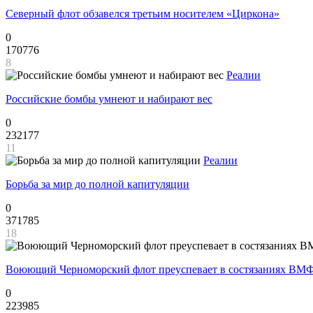
Северный флот обзавелся третьим носителем «Циркона»
0
170776
8
Реалии
Российские бомбы умнеют и набирают вес
0
232177
11
Реалии
Борьба за мир до полной капитуляции
0
371785
18
Воюющий Черноморский флот преуспевает в состязаниях ВМФ
0
223985