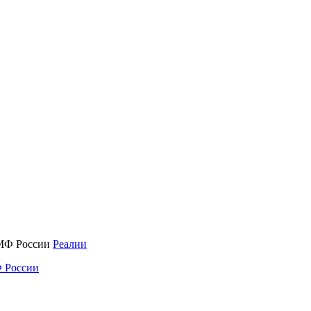
Реалии
 России