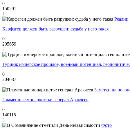
0
150291
1
Реалии
Карфаген должен быть разрушен: судьба у него такая
0
205659
7
Турция: имперское прошлое, военный потенциал, геополитиче
0
204637
5
Заметки на погон
Пламенные монархисты: генерал Аракчеев
0
140115
3
Фото