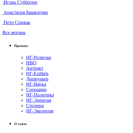
Игорь Субботин
Анастасия Башкатова
Петр Спивак
Все авторы
Проекты
НГ-Религии
НВО
Антракт
НГ-Exlibris
Дипкурьер
НГ-Наука
Сценарии
НГ-Политика
НГ-Энергия
Столица
НГ-Экология
О газете