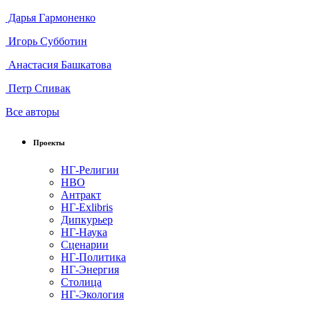
Дарья Гармоненко
Игорь Субботин
Анастасия Башкатова
Петр Спивак
Все авторы
Проекты
НГ-Религии
НВО
Антракт
НГ-Exlibris
Дипкурьер
НГ-Наука
Сценарии
НГ-Политика
НГ-Энергия
Столица
НГ-Экология