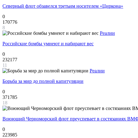
Северный флот обзавелся третьим носителем «Циркона»
0
170776
8
Реалии
Российские бомбы умнеют и набирают вес
0
232177
11
Реалии
Борьба за мир до полной капитуляции
0
371785
18
Воюющий Черноморский флот преуспевает в состязаниях ВМФ
0
223985