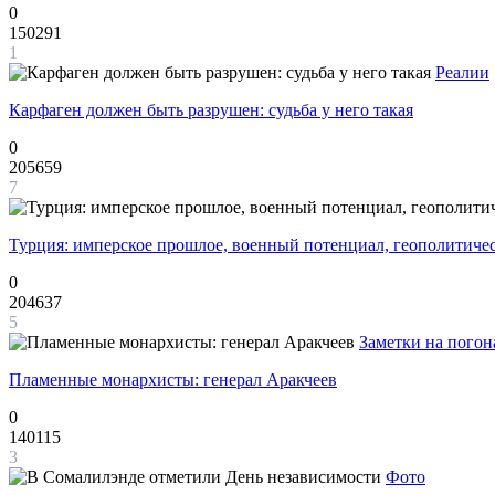
0
150291
1
Реалии
Карфаген должен быть разрушен: судьба у него такая
0
205659
7
Турция: имперское прошлое, военный потенциал, геополитиче
0
204637
5
Заметки на погон
Пламенные монархисты: генерал Аракчеев
0
140115
3
Фото