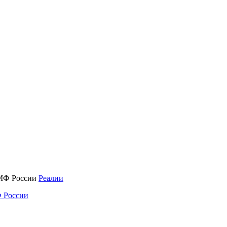
Реалии
 России