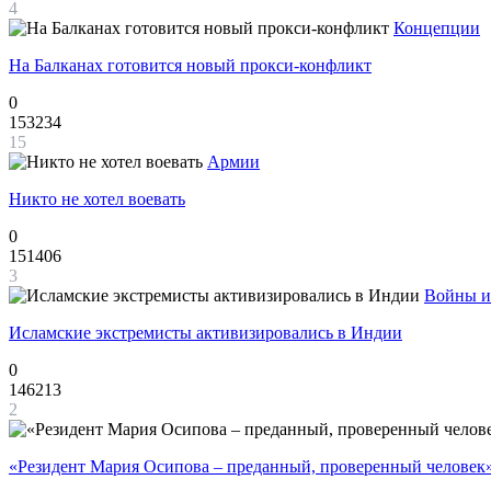
4
Концепции
На Балканах готовится новый прокси-конфликт
0
153234
15
Армии
Никто не хотел воевать
0
151406
3
Войны и
Исламские экстремисты активизировались в Индии
0
146213
2
«Резидент Мария Осипова – преданный, проверенный человек