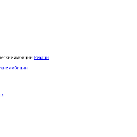
Реалии
ские амбиции
ах