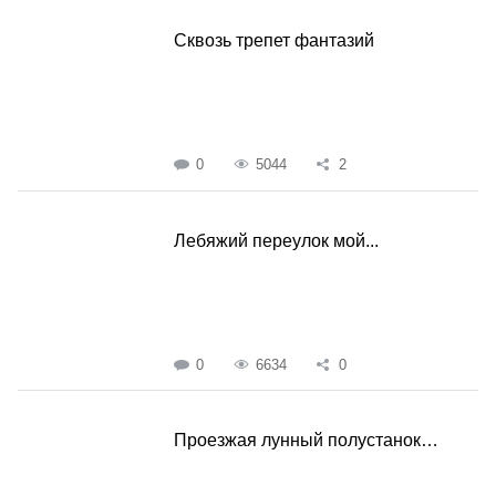
Сквозь трепет фантазий
0
5044
2
Лебяжий переулок мой...
0
6634
0
Проезжая лунный полустанок…