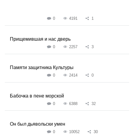
0
4191
1
Прищемившая и нас дверь
0
2257
3
Памяти защитника Культуры
0
2414
0
Бабочка в пене морской
0
6388
32
Он был дьявольски умен
0
10052
30