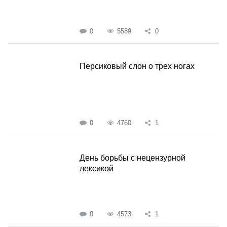
0
5589
0
Персиковый слон о трех ногах
0
4760
1
День борьбы с нецензурной
лексикой
0
4573
1