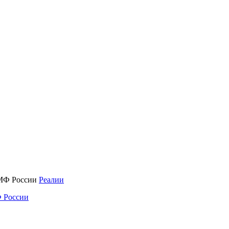
Реалии
 России