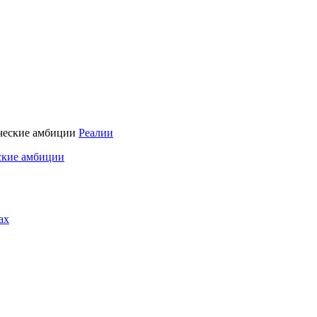
Реалии
ские амбиции
ах