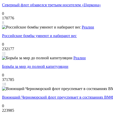
Северный флот обзавелся третьим носителем «Циркона»
0
170776
8
Реалии
Российские бомбы умнеют и набирают вес
0
232177
11
Реалии
Борьба за мир до полной капитуляции
0
371785
18
Воюющий Черноморский флот преуспевает в состязаниях ВМФ
0
223985