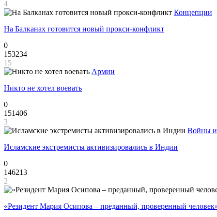
4
Концепции
На Балканах готовится новый прокси-конфликт
0
153234
15
Армии
Никто не хотел воевать
0
151406
3
Войны и
Исламские экстремисты активизировались в Индии
0
146213
2
«Резидент Мария Осипова – преданный, проверенный человек