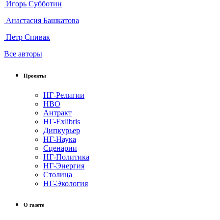
Игорь Субботин
Анастасия Башкатова
Петр Спивак
Все авторы
Проекты
НГ-Религии
НВО
Антракт
НГ-Exlibris
Дипкурьер
НГ-Наука
Сценарии
НГ-Политика
НГ-Энергия
Столица
НГ-Экология
О газете