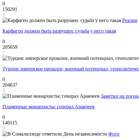
0
150291
1
Реалии
Карфаген должен быть разрушен: судьба у него такая
0
205659
7
Турция: имперское прошлое, военный потенциал, геополитиче
0
204637
5
Заметки на погон
Пламенные монархисты: генерал Аракчеев
0
140115
3
Фото