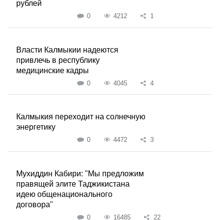
рублей
0
4212
1
Власти Калмыкии надеются
привлечь в республику
медицинские кадры
0
4045
4
Калмыкия переходит на солнечную
энергетику
0
4472
3
Мухиддин Кабири: "Мы предложим
правящей элите Таджикистана
идею общенационального
договора"
0
16485
22