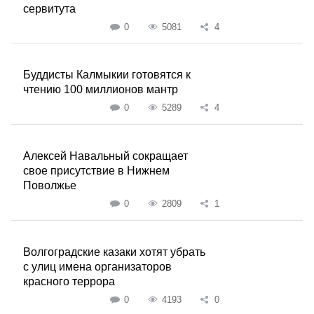
сервитута
0
5081
4
Буддисты Калмыкии готовятся к
чтению 100 миллионов мантр
0
5289
4
Алексей Навальный сокращает
свое присутствие в Нижнем
Поволжье
0
2809
1
Волгоградские казаки хотят убрать
с улиц имена организаторов
красного террора
0
4193
0