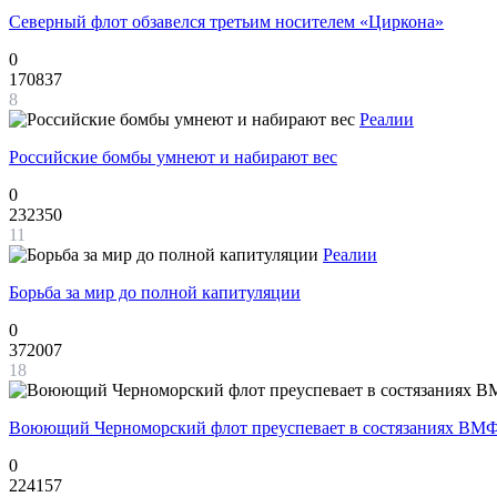
Северный флот обзавелся третьим носителем «Циркона»
0
170837
8
Реалии
Российские бомбы умнеют и набирают вес
0
232350
11
Реалии
Борьба за мир до полной капитуляции
0
372007
18
Воюющий Черноморский флот преуспевает в состязаниях ВМФ
0
224157