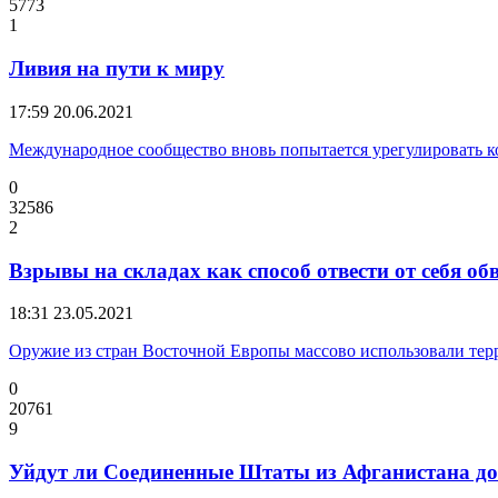
5773
1
Ливия на пути к миру
17:59
20.06.2021
Международное сообщество вновь попытается урегулировать 
0
32586
2
Взрывы на складах как способ отвести от себя об
18:31
23.05.2021
Оружие из стран Восточной Европы массово использовали тер
0
20761
9
Уйдут ли Соединенные Штаты из Афганистана до