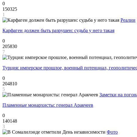
0
150325
1
Реалии
Карфаген должен быть разрушен: судьба у него такая
0
205830
7
Турция: имперское прошлое, военный потенциал, геополитиче
0
204810
5
Заметки на погон
Пламенные монархисты: генерал Аракчеев
0
140148
3
Фото