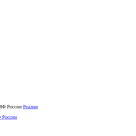
Реалии
 России