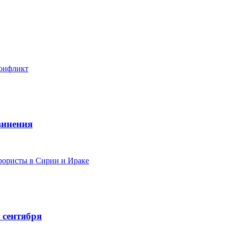
конфликт
винения
рористы в Сирии и Ираке
 сентября