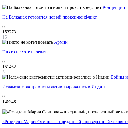
4
Концепции
На Балканах готовится новый прокси-конфликт
0
153273
15
Армии
Никто не хотел воевать
0
151462
3
Войны и
Исламские экстремисты активизировались в Индии
0
146248
2
«Резидент Мария Осипова – преданный, проверенный человек