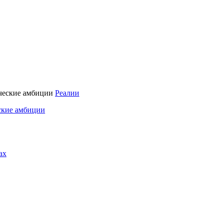
Реалии
ские амбиции
ах