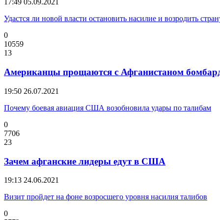
17:49
05.09.2021
Удастся ли новой власти остановить насилие и возродить стран
0
10559
13
Американцы прощаются с Афганистаном бомбар
19:50
26.07.2021
Почему боевая авиация США возобновила удары по талибам
0
7706
23
Зачем афганские лидеры едут в США
19:13
24.06.2021
Визит пройдет на фоне возросшего уровня насилия талибов
0