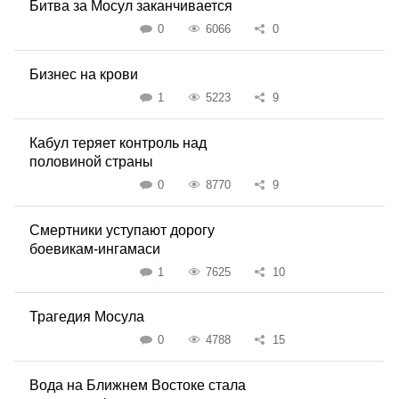
Битва за Мосул заканчивается
0
6066
0
Бизнес на крови
1
5223
9
Кабул теряет контроль над
половиной страны
0
8770
9
Смертники уступают дорогу
боевикам-ингамаси
1
7625
10
Трагедия Мосула
0
4788
15
Вода на Ближнем Востоке стала