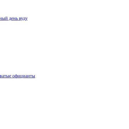
ный день вуду
коватые официанты