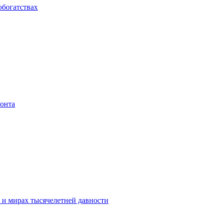
обогатствах
зонта
е и мирах тысячелетней давности