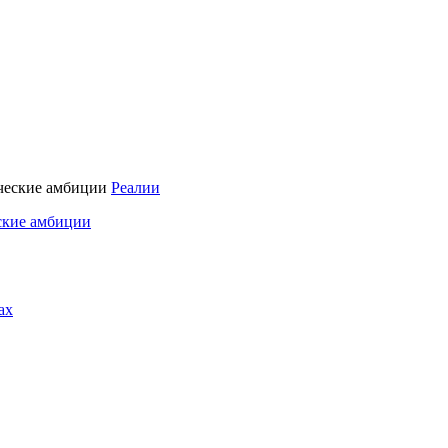
Реалии
ские амбиции
ах