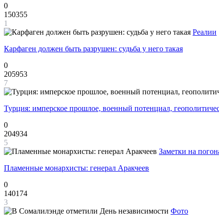
0
150355
1
Реалии
Карфаген должен быть разрушен: судьба у него такая
0
205953
7
Турция: имперское прошлое, военный потенциал, геополитиче
0
204934
5
Заметки на погон
Пламенные монархисты: генерал Аракчеев
0
140174
3
Фото