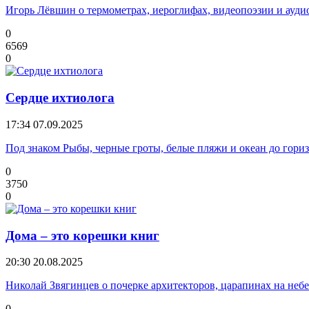
Игорь Лёвшин о термометрах, иероглифах, видеопоэзии и ауди
0
6569
0
Сердце ихтиолога
17:34
07.09.2025
Под знаком Рыбы, черные гроты, белые пляжи и океан до гори
0
3750
0
Дома – это корешки книг
20:30
20.08.2025
Николай Звягинцев о почерке архитекторов, царапинах на неб
0