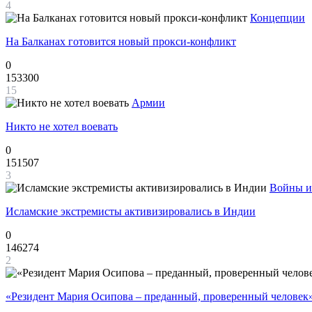
4
Концепции
На Балканах готовится новый прокси-конфликт
0
153300
15
Армии
Никто не хотел воевать
0
151507
3
Войны и
Исламские экстремисты активизировались в Индии
0
146274
2
«Резидент Мария Осипова – преданный, проверенный человек