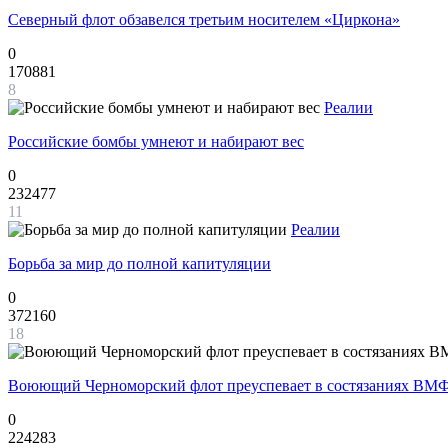
Северный флот обзавелся третьим носителем «Циркона»
0
170881
8
Реалии
Российские бомбы умнеют и набирают вес
0
232477
11
Реалии
Борьба за мир до полной капитуляции
0
372160
18
Воюющий Черноморский флот преуспевает в состязаниях ВМФ
0
224283