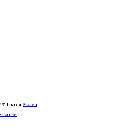
Реалии
 России