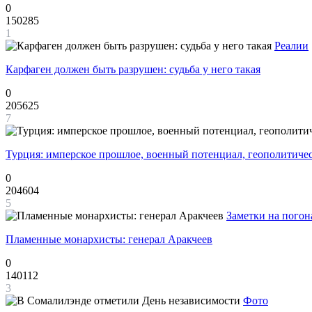
0
150285
1
Реалии
Карфаген должен быть разрушен: судьба у него такая
0
205625
7
Турция: имперское прошлое, военный потенциал, геополитиче
0
204604
5
Заметки на погон
Пламенные монархисты: генерал Аракчеев
0
140112
3
Фото