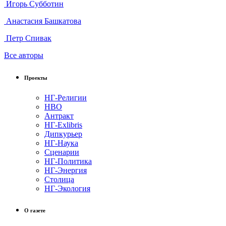
Игорь Субботин
Анастасия Башкатова
Петр Спивак
Все авторы
Проекты
НГ-Религии
НВО
Антракт
НГ-Exlibris
Дипкурьер
НГ-Наука
Сценарии
НГ-Политика
НГ-Энергия
Столица
НГ-Экология
О газете