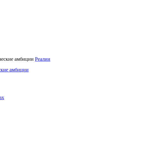
Реалии
ские амбиции
ах