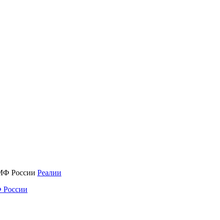
Реалии
 России