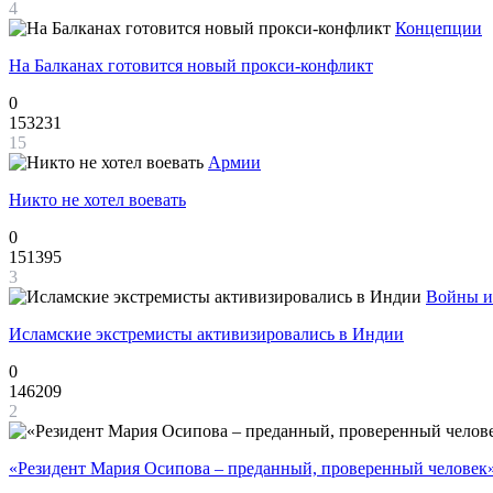
4
Концепции
На Балканах готовится новый прокси-конфликт
0
153231
15
Армии
Никто не хотел воевать
0
151395
3
Войны и
Исламские экстремисты активизировались в Индии
0
146209
2
«Резидент Мария Осипова – преданный, проверенный человек