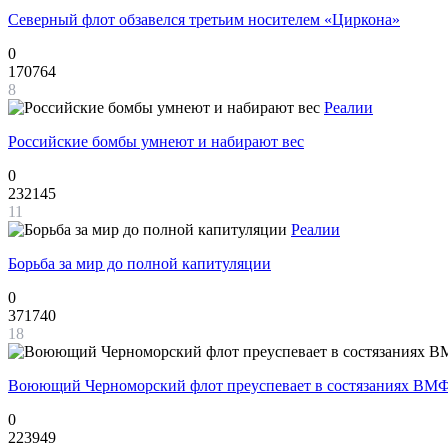
Северный флот обзавелся третьим носителем «Циркона»
0
170764
8
Реалии
Российские бомбы умнеют и набирают вес
0
232145
11
Реалии
Борьба за мир до полной капитуляции
0
371740
18
Воюющий Черноморский флот преуспевает в состязаниях ВМФ
0
223949