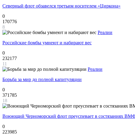
Северный флот обзавелся третьим носителем «Циркона»
0
170776
8
Реалии
Российские бомбы умнеют и набирают вес
0
232177
11
Реалии
Борьба за мир до полной капитуляции
0
371785
18
Воюющий Черноморский флот преуспевает в состязаниях ВМФ
0
223985