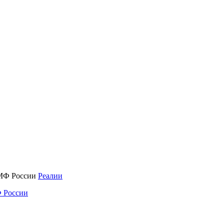
Реалии
 России