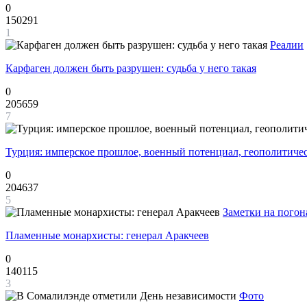
0
150291
1
Реалии
Карфаген должен быть разрушен: судьба у него такая
0
205659
7
Турция: имперское прошлое, военный потенциал, геополитиче
0
204637
5
Заметки на погон
Пламенные монархисты: генерал Аракчеев
0
140115
3
Фото