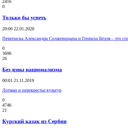
2416
0
Только бы успеть
20:00
22.01.2020
Переписка Александра Солженицына и Генриха Бёлля – это сп
0
3696
26
Без язвы национализма
00:01
21.11.2019
Лотман и перекрестье культур
0
4746
21
Курский казак из Сербии