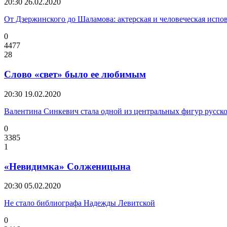
20:30
26.02.2020
От Дзержинского до Шаламова: актерская и человеческая испо
0
4477
28
Слово «свет» было ее любимым
20:30
19.02.2020
Валентина Синкевич стала одной из центральных фигур русс
0
3385
1
«Невидимка» Солженицына
20:30
05.02.2020
Не стало библиографа Надежды Левитской
0