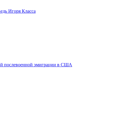
ведь Игоря Класса
кой послевоенной эмиграции в США