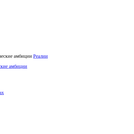
Реалии
ские амбиции
ах