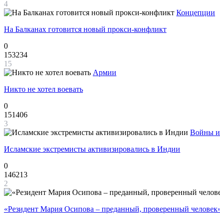
4
Концепции
На Балканах готовится новый прокси-конфликт
0
153234
15
Армии
Никто не хотел воевать
0
151406
3
Войны и
Исламские экстремисты активизировались в Индии
0
146213
2
«Резидент Мария Осипова – преданный, проверенный человек