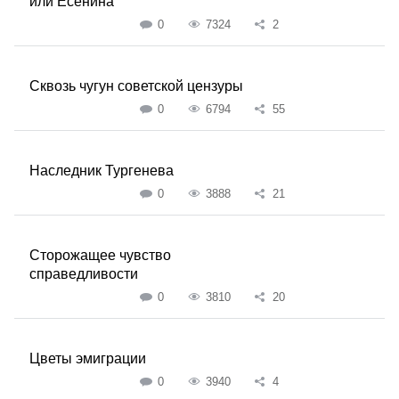
или Есенина
0
7324
2
Сквозь чугун советской цензуры
0
6794
55
Наследник Тургенева
0
3888
21
Сторожащее чувство
справедливости
0
3810
20
Цветы эмиграции
0
3940
4