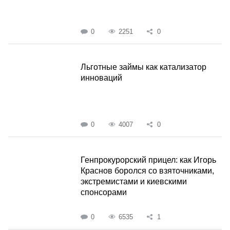
0
2251
0
Льготные займы как катализатор
инноваций
0
4007
0
Генпрокурорский прицел: как Игорь
Краснов боролся со взяточниками,
экстремистами и киевскими
спонсорами
0
6535
1